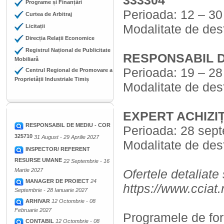
333304
Programe și Finanțări
Perioada: 12 – 3
Curtea de Arbitraj
Modalitate de desf
Licitații
Direcția Relații Economice
Registrul Național de Publicitate
RESPONSABIL DE
Mobiliară
Perioada: 19 – 2
Centrul Regional de Promovare a
Proprietății Industriale Timiș
Modalitate de desf
EXPERT ACHIZIȚ
RESPONSABIL DE MEDIU - COR
Perioada: 28 sep
325710
31 August - 29 Aprilie 2027
Modalitate de desf
INSPECTOR/ REFERENT
RESURSE UMANE
22 Septembrie - 16
Martie 2027
Ofertele detaliate
MANAGER DE PROIECT
24
https://www.cciat.
Septembrie - 28 Ianuarie 2027
ARHIVAR
12 Octombrie - 08
Februarie 2027
Programele de fo
CONTABIL
12 Octombrie - 08