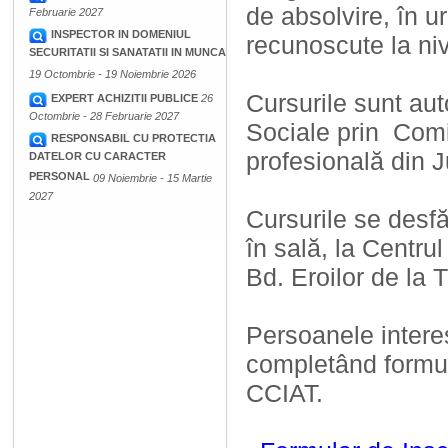
de absolvire, în u
Februarie 2027
INSPECTOR IN DOMENIUL
recunoscute la niv
SECURITATII SI SANATATII IN MUNCA
19 Octombrie - 19 Noiembrie 2026
Cursurile sunt aut
EXPERT ACHIZITII PUBLICE
26
Octombrie - 28 Februarie 2027
Sociale prin Comis
RESPONSABIL CU PROTECTIA
profesională din J
DATELOR CU CARACTER
PERSONAL
09 Noiembrie - 15 Martie
2027
Cursurile se desf
în sală, la Centru
Bd. Eroilor de la T
Persoanele intere
completând formula
CCIAT.