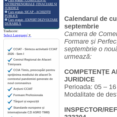
Curs gratuit - COMPETENŢE
ANTREPRENORIALE, FINACIARE ŞI
JURIDICE
Curs gratuit- SICAP - ACHIZIŢII
PUBLICE
Calendarul de cur
Curs gratuit - EXPERT DEZVOLTARE
DURABILĂ
septembrie
Traducere:
Camera de Comerţ, 
Select Language
▼
Formare și Perfec
septembrie o nouă
CCIAT - Sinteza activitatii CCIAT
2026 - Sem I
urmează:
Centrul Regional de Afaceri
Timișoara
COMPETENȚE AN
CCIA Timis, preocupări pentru
sprijinirea mediului de afaceri în
JURIDICE
contextul pandemiei generate de
noul coronavirus
Perioada: 05 – 1
Acțiuni CCIAT
Modalitate de desf
Formare Profesionala
Târguri și expoziții
INSPECTOR/REF
Standarde europene și
internaționale CZI ASRO TIMIȘ