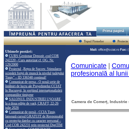
Prima pagină
Topul Firmelor
Proiecte
Mail:
office@cciat.ro
Fax:
Ultimele postări:
CURS Gestionar Depozit -cod COR
242220 - Curs autorizat cf. OG. Nr.
Comunicate
|
Comun
129/2000
Proiectul „Rețea de Succes: Stimularea
profesională al lun
ocupării forței de muncă la nivelul județului
Timiș” – ID 336348 continuă!
Comunicat de presa - O nouă serie de
întâlniri de lucru ale Președintelui CCIAT
în București, în sprijinul internaționalizării
companiilor timișene
SALONUL INDUSTRIEI UȘOARE,
Camera de Comerț, Industrie ș
la a doua ediție de vară, CRAFT, 22-26
iulie 2026
Comunicat de presă - CCIA Timiș
lansează cursul GRATUIT de Responsabil
cu protecția datelor cu caracter personal –
Cod COR 242231 prin proiectul DigiTIM