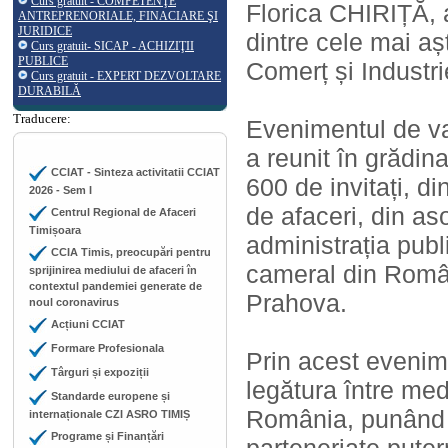
Curs gratuit - COMPETENŢE
Florica CHIRIȚĂ, a
ANTREPRENORIALE, FINACIARE ŞI
JURIDICE
dintre cele mai a
Curs gratuit- SICAP - ACHIZIŢII
PUBLICE
Comerț și Indust
Curs gratuit - EXPERT DEZVOLTARE
DURABILĂ
Traducere:
Evenimentul de va
a reunit în grădin
CCIAT - Sinteza activitatii CCIAT
600 de invitați, d
2026 - Sem I
de afaceri, din aso
Centrul Regional de Afaceri
Timișoara
administrația pub
CCIA Timis, preocupări pentru
cameral din Român
sprijinirea mediului de afaceri în
contextul pandemiei generate de
Prahova.
noul coronavirus
Acțiuni CCIAT
Formare Profesionala
Prin acest eveni
Târguri și expoziții
legătura între med
Standarde europene și
România, punând a
internaționale CZI ASRO TIMIȘ
Programe și Finanțări