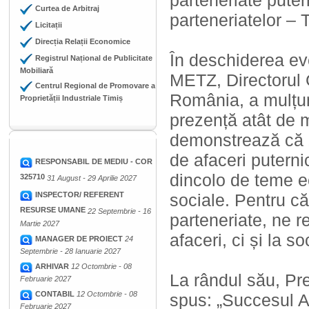
parteneriate puter
Curtea de Arbitraj
parteneriatelor – T
Licitații
Direcția Relații Economice
În deschiderea ev
Registrul Național de Publicitate
Mobiliară
METZ, Directorul
Centrul Regional de Promovare a
România, a mulțum
Proprietății Industriale Timiș
prezență atât de 
demonstrează că 
de afaceri puterni
RESPONSABIL DE MEDIU - COR
dincolo de teme e
325710
31 August - 29 Aprilie 2027
INSPECTOR/ REFERENT
sociale. Pentru c
RESURSE UMANE
22 Septembrie - 16
parteneriate, ne r
Martie 2027
afaceri, ci și la so
MANAGER DE PROIECT
24
Septembrie - 28 Ianuarie 2027
ARHIVAR
12 Octombrie - 08
La rândul său, P
Februarie 2027
CONTABIL
12 Octombrie - 08
spus: „Succesul 
Februarie 2027