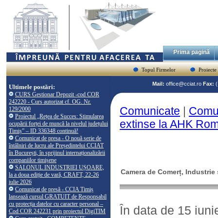
Prima pagină
Topul Firmelor
Proiecte
Mail:
office@cciat.ro
Fax:
Ultimele postări:
CURS Gestionar Depozit -cod COR
242220 - Curs autorizat cf. OG. Nr.
Comunicate
|
Comun
129/2000
Proiectul „Rețea de Succes: Stimularea
extinse la AHK Ro
ocupării forței de muncă la nivelul județului
Timiș” – ID 336348 continuă!
Comunicat de presa - O nouă serie de
întâlniri de lucru ale Președintelui CCIAT
în București, în sprijinul internaționalizării
companiilor timișene
SALONUL INDUSTRIEI UȘOARE,
Camera de Comerț, Industrie ș
la a doua ediție de vară, CRAFT, 22-26
iulie 2026
Comunicat de presă - CCIA Timiș
lansează cursul GRATUIT de Responsabil
cu protecția datelor cu caracter personal –
În data de 15 iun
Cod COR 242231 prin proiectul DigiTIM