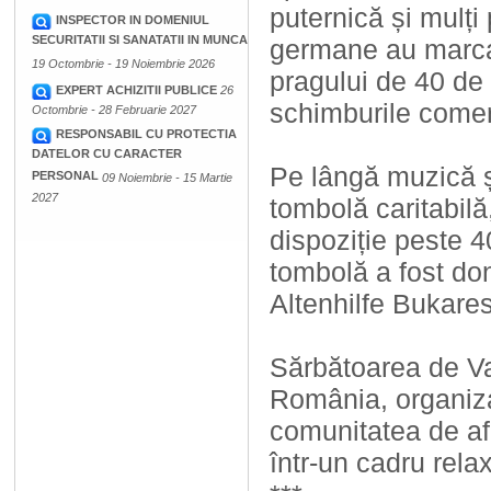
puternică și mulți 
INSPECTOR IN DOMENIUL
SECURITATII SI SANATATII IN MUNCA
germane au marcat
19 Octombrie - 19 Noiembrie 2026
pragului de 40 de 
EXPERT ACHIZITII PUBLICE
26
schimburile comerc
Octombrie - 28 Februarie 2027
RESPONSABIL CU PROTECTIA
DATELOR CU CARACTER
Pe lângă muzică și
PERSONAL
09 Noiembrie - 15 Martie
2027
tombolă caritabil
dispoziție peste 4
tombolă a fost don
Altenhilfe Bukare
Sărbătoarea de Va
România, organiza
comunitatea de af
într-un cadru relax