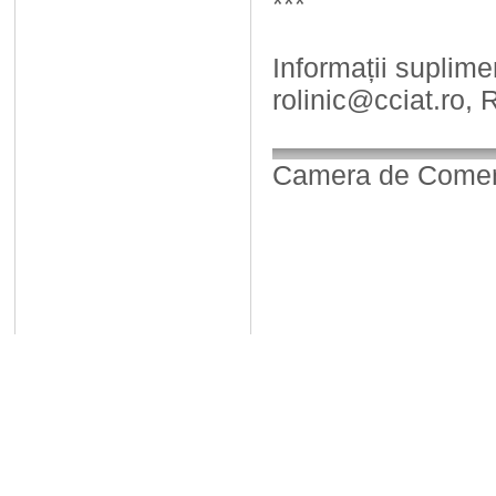
***
Informații suplime
rolinic@cciat.ro, R
Camera de Comerț,