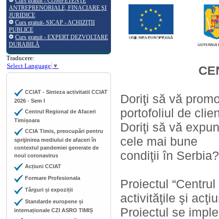
Curs gratuit - COMPETENŢE
ANTREPRENORIALE, FINACIARE ŞI
JURIDICE
Curs gratuit- SICAP - ACHIZIŢII
PUBLICE
Curs gratuit - EXPERT DEZVOLTARE
DURABILĂ
Traducere:
Select Language
▼
CE
CCIAT - Sinteza activitatii CCIAT
Doriţi să vă promo
2026 - Sem I
portofoliul de clie
Centrul Regional de Afaceri
Timișoara
Doriţi să vă expun
CCIA Timis, preocupări pentru
cele mai bune
sprijinirea mediului de afaceri în
contextul pandemiei generate de
condiţii în Serbia?
noul coronavirus
Acțiuni CCIAT
Formare Profesionala
Proiectul “Centru
Târguri și expoziții
activităţile şi acţ
Standarde europene și
Proiectul se impl
internaționale CZI ASRO TIMIȘ