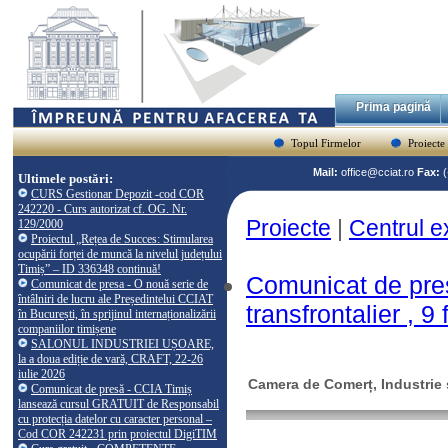
Prima pagină
Topul Firmelor
Proiecte
Mail:
office@cciat.ro
Fax:
Ultimele postări:
CURS Gestionar Depozit -cod COR
242220 - Curs autorizat cf. OG. Nr.
Proiecte
|
Centrul e
129/2000
Proiectul „Rețea de Succes: Stimularea
ocupării forței de muncă la nivelul județului
Timiș” – ID 336348 continuă!
Comunicat de pres
Comunicat de presa - O nouă serie de
întâlniri de lucru ale Președintelui CCIAT
transfrontalier , 9
în București, în sprijinul internaționalizării
companiilor timișene
SALONUL INDUSTRIEI UȘOARE,
la a doua ediție de vară, CRAFT, 22-26
iulie 2026
Camera de Comerț, Industrie ș
Comunicat de presă - CCIA Timiș
lansează cursul GRATUIT de Responsabil
cu protecția datelor cu caracter personal –
Cod COR 242231 prin proiectul DigiTIM