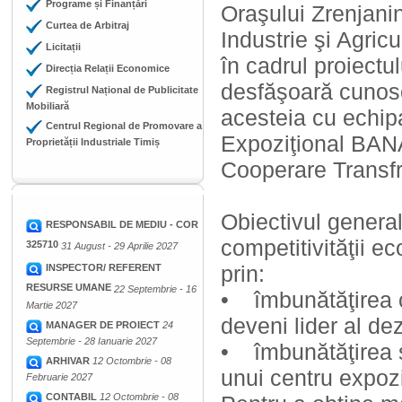
Programe și Finanțări
Oraşului Zrenjani
Curtea de Arbitraj
Industrie şi Agricu
Licitații
în cadrul proiectu
Direcția Relații Economice
desfăşoară cunos
Registrul Național de Publicitate
Mobiliară
acesteia cu echip
Centrul Regional de Promovare a
Expoziţional BANA
Proprietății Industriale Timiș
Cooperare Transfr
Obiectivul general
RESPONSABIL DE MEDIU - COR
competitivităţii 
325710
31 August - 29 Aprilie 2027
prin:
INSPECTOR/ REFERENT
RESURSE UMANE
22 Septembrie - 16
• îmbunătăţirea co
Martie 2027
deveni lider al de
MANAGER DE PROIECT
24
Septembrie - 28 Ianuarie 2027
• îmbunătăţirea s
ARHIVAR
12 Octombrie - 08
unui centru expozi
Februarie 2027
CONTABIL
12 Octombrie - 08