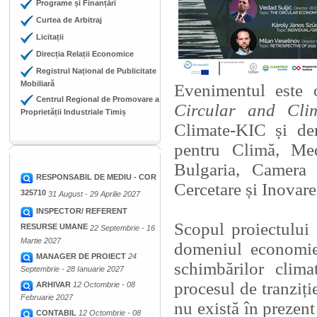
Programe și Finanțări
Curtea de Arbitraj
Licitații
Direcția Relații Economice
Registrul Național de Publicitate
Mobiliară
Evenimentul este o
Centrul Regional de Promovare a
Circular and Cl
Proprietății Industriale Timiș
Climate-KIC și der
pentru Climă, Me
Bulgaria, Camera 
RESPONSABIL DE MEDIU - COR
Cercetare și Inovar
325710
31 August - 29 Aprilie 2027
INSPECTOR/ REFERENT
Scopul proiectului 
RESURSE UMANE
22 Septembrie - 16
Martie 2027
domeniul economiei 
MANAGER DE PROIECT
24
schimbărilor clim
Septembrie - 28 Ianuarie 2027
procesul de tranziți
ARHIVAR
12 Octombrie - 08
Februarie 2027
nu există în prezent
CONTABIL
12 Octombrie - 08