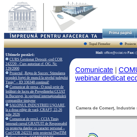
Prima pagină
Topul Firmelor
Proiecte
Mail:
office@cciat.ro
Fax:
Ultimele postări:
CURS Gestionar Depozit -cod COR
242220 - Curs autorizat cf. OG. Nr.
Comunicate
|
COMU
129/2000
Proiectul „Rețea de Succes: Stimularea
webinar dedicat eco
ocupării forței de muncă la nivelul județului
Timiș” – ID 336348 continuă!
Comunicat de presa - O nouă serie de
întâlniri de lucru ale Președintelui CCIAT
în București, în sprijinul internaționalizării
companiilor timișene
SALONUL INDUSTRIEI UȘOARE,
Camera de Comerț, Industrie ș
la a doua ediție de vară, CRAFT, 22-26
iulie 2026
Comunicat de presă - CCIA Timiș
lansează cursul GRATUIT de Responsabil
cu protecția datelor cu caracter personal –
Cod COR 242231 prin proiectul DigiTIM