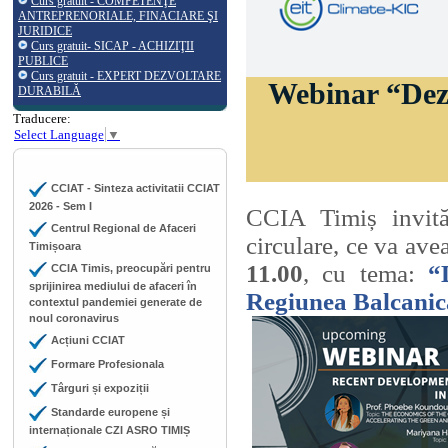
Curs gratuit - COMPETENŢE
ANTREPRENORIALE, FINACIARE ŞI
JURIDICE
Curs gratuit- SICAP - ACHIZIŢII
PUBLICE
Curs gratuit - EXPERT DEZVOLTARE
Webinar “
Dez
DURABILĂ
Traducere:
Select Language
▼
CCIAT - Sinteza activitatii CCIAT
2026 - Sem I
CCIA Timiș invită
Centrul Regional de Afaceri
circulare, ce va ave
Timișoara
11.00
, cu tema:
“
CCIA Timis, preocupări pentru
sprijinirea mediului de afaceri în
Regiunea Balcani
contextul pandemiei generate de
noul coronavirus
Acțiuni CCIAT
Formare Profesionala
Târguri și expoziții
Standarde europene și
internaționale CZI ASRO TIMIȘ