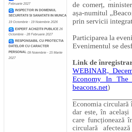
de comerț, minister
Februarie 2027
INSPECTOR IN DOMENIUL
așa-numitul „Beacon
SECURITATII SI SANATATII IN MUNCA
prin servicii integra
19 Octombrie - 19 Noiembrie 2026
EXPERT ACHIZITII PUBLICE
26
Octombrie - 28 Februarie 2027
Participarea la even
RESPONSABIL CU PROTECTIA
Evenimentul se desf
DATELOR CU CARACTER
PERSONAL
09 Noiembrie - 15 Martie
2027
Link de înregistra
WEBINAR, Decembe
Economy In The R
beacons.net
)
Economia circulară î
dar este, în acelaș
care funcționează î
circulară afecteaz