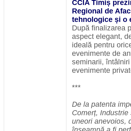
CCIA Timiș prezi
Regional de Aface
tehnologice și o 
După finalizarea p
aspect elegant, d
ideală pentru ori
evenimente de anv
seminarii, întâlnir
evenimente privat
***
De la patenta imp
Comerț, Industrie 
uneori anevoios, d
înseamnă a fi perfo