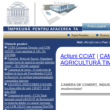
Prima pagină
Topul Firmelor
Proiecte
Mail:
office@cciat.ro
Fax:
Ultimele postări:
CURS Gestionar Depozit -cod COR
242220 - Curs autorizat cf. OG. Nr.
Acțiuni CCIAT
|
CAM
129/2000
Proiectul „Rețea de Succes: Stimularea
AGRICULTURĂ TIMIȘ:
ocupării forței de muncă la nivelul județului
Timiș” – ID 336348 continuă!
Comunicat de presa - O nouă serie de
întâlniri de lucru ale Președintelui CCIAT
în București, în sprijinul internaționalizării
companiilor timișene
SALONUL INDUSTRIEI UȘOARE,
CAMERA DE COMERȚ, INDUSTRI
la a doua ediție de vară, CRAFT, 22-26
modernitate!
iulie 2026
Comunicat de presă - CCIA Timiș
lansează cursul GRATUIT de Responsabil
cu protecția datelor cu caracter personal –
Cod COR 242231 prin proiectul DigiTIM