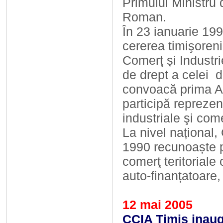
Primului Ministru 
Roman.
În 23 ianuarie 19
cererea timişoreni
Comerţ și Industr
de drept a celei d
convoacă prima A
participă reprezent
industriale şi come
La nivel național,
1990 recunoaște pr
comerţ teritorial
auto-finanțatoare, 
12 mai 2005
CCIA Timiș inaug