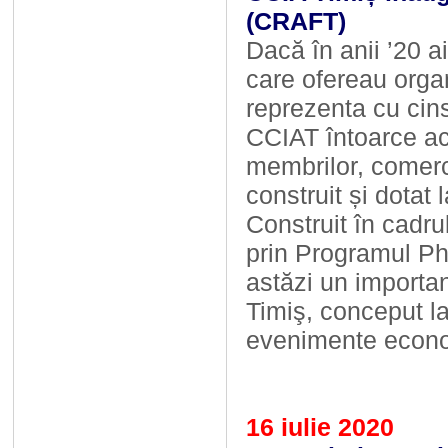
(CRAFT)
Dacă în anii ’20 ai
care ofereau orga
reprezenta cu cinst
CCIAT întoarce ace
membrilor, comerci
construit și dotat
Construit în cadr
prin Programul P
astăzi un importan
Timiş, conceput l
evenimente econo
16 iulie 2020