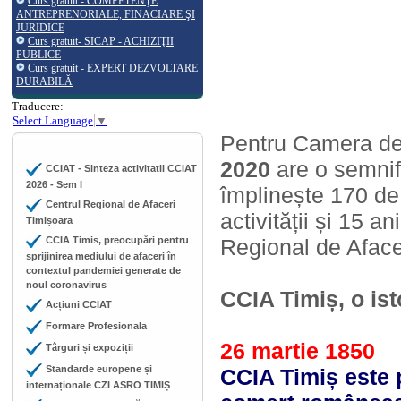
Curs gratuit - COMPETENŢE
ANTREPRENORIALE, FINACIARE ŞI
JURIDICE
Curs gratuit- SICAP - ACHIZIŢII
PUBLICE
Curs gratuit - EXPERT DEZVOLTARE
DURABILĂ
Traducere:
Select Language
▼
Pentru Camera de 
2020
are o semnif
CCIAT - Sinteza activitatii CCIAT
2026 - Sem I
împlinește 170 de 
Centrul Regional de Afaceri
activității și 15 a
Timișoara
CCIA Timis, preocupări pentru
Regional de Aface
sprijinirea mediului de afaceri în
contextul pandemiei generate de
noul coronavirus
CCIA Timiș, o ist
Acțiuni CCIAT
Formare Profesionala
26 martie 1850
Târguri și expoziții
Standarde europene și
CCIA Timiș este
internaționale CZI ASRO TIMIȘ