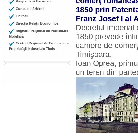
comerţ româneasc
Programe și Finanțări
1850 prin Patent
Curtea de Arbitraj
Licitații
Franz Josef I al A
Direcția Relații Economice
Decretul imperial 
Registrul Național de Publicitate
1850 prevede înfi
Mobiliară
camere de comerț 
Centrul Regional de Promovare a
Proprietății Industriale Timiș
Timişoara.
Ioan Oprea, primu
un teren din parte