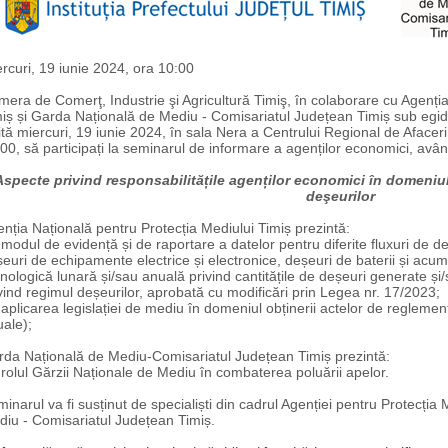
rcuri, 19 iunie 2024, ora 10:00
era de Comerţ, Industrie şi Agricultură Timiş, în colaborare cu Agenția
iș și Garda Națională de Mediu - Comisariatul Județean Timiș sub egida I
ită miercuri, 19 iunie 2024, în sala Nera a Centrului Regional de Afacer
00, să participați la seminarul de informare a agenților economici, a
Aspecte privind responsabilitățile agenților economici în domeniul 
deşeurilor
nția Națională pentru Protecția Mediului Timiș prezintă:
odul de evidență și de raportare a datelor pentru diferite fluxuri de d
euri de echipamente electrice și electronice, deșeuri de baterii și acum
nologică lunară și/sau anuală privind cantitățile de deșeuri generate
vind regimul deșeurilor, aprobată cu modificări prin Legea nr. 17/2023;
plicarea legislației de mediu în domeniul obținerii actelor de reglementa
ale);
da Națională de Mediu-Comisariatul Județean Timiș prezintă:
olul Gărzii Naționale de Mediu în combaterea poluării apelor.
inarul va fi susținut de specialiști din cadrul Agenției pentru Protecția 
iu - Comisariatul Județean Timiș.