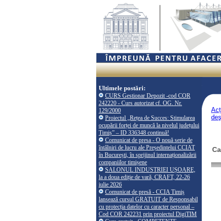
Ultimele postări:
CURS Gestionar Depozit -cod COR
242220 - Curs autorizat cf. OG. Nr.
Acț
129/2000
deş
Proiectul „Rețea de Succes: Stimularea
ocupării forței de muncă la nivelul județului
Timiș” – ID 336348 continuă!
Comunicat de presa - O nouă serie de
întâlniri de lucru ale Președintelui CCIAT
Ca
în București, în sprijinul internaționalizării
companiilor timișene
SALONUL INDUSTRIEI UȘOARE,
la a doua ediție de vară, CRAFT, 22-26
iulie 2026
Comunicat de presă - CCIA Timiș
lansează cursul GRATUIT de Responsabil
cu protecția datelor cu caracter personal –
Cod COR 242231 prin proiectul DigiTIM