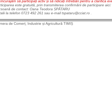
încurajăm să participați activ și să ridicați întrebări pentru a clarifica ev
ticiparea este gratuită, prin transmiterea confirmării de participare aici:
rsoană de contact: Oana Teodora SPĂTARU
alii la telefon 0723 492 261 sau e-mail tspataru@cciat.ro .
era de Comerț, Industrie și Agricultură TIMIȘ