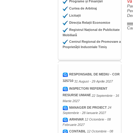
Vă 
Programe și Finanțări
Par
Curtea de Arbitraj
Pe
Det
Licitații
Direcția Relații Economice
Cam
Registrul Național de Publicitate
Mobiliară
Centrul Regional de Promovare a
Proprietății Industriale Timiș
RESPONSABIL DE MEDIU - COR
325710
31 August - 29 Aprilie 2027
INSPECTOR/ REFERENT
RESURSE UMANE
22 Septembrie - 16
Martie 2027
MANAGER DE PROIECT
24
Septembrie - 28 Ianuarie 2027
ARHIVAR
12 Octombrie - 08
Februarie 2027
CONTABIL
12 Octombrie - 08