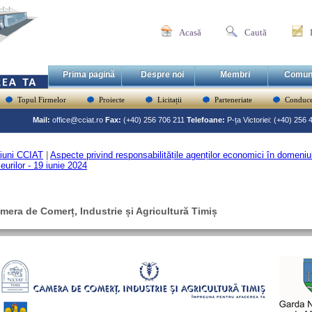
Acasă
Caută
Prima pagină
Despre noi
Membri
Comun
Topul Firmelor
Proiecte
Licitații
Parteneriate
Conduce
Mail:
office@cciat.ro
Fax:
(+40) 256 706 211
Telefoane:
P-ța Victoriei: (+40) 256
iuni CCIAT
|
Aspecte privind responsabilitățile agenților economici în domeniul 
eurilor - 19 iunie 2024
mera de Comerț, Industrie și Agricultură Timiș