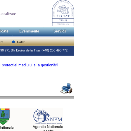
Localizare
icate
Evenimente
Servicii
re
Dotări
 490 771 Blv Eroilor de la Tisa: (+40) 256 490 772
protecției mediului și a gestionării