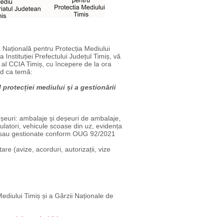
 Națională pentru Protecția Mediului
nstituției Prefectului Județul Timiș, vă
i al CCIA Timiș, cu începere de la ora
vând ca temă:
protecției mediului și a gestionării
eșeuri: ambalaje și deșeuri de ambalaje,
ulatori, vehicule scoase din uz, evidența
 și/sau gestionate conform OUG 92/2021
re (avize, acorduri, autorizații, vize
Mediului Timiș și a Gărzii Naționale de