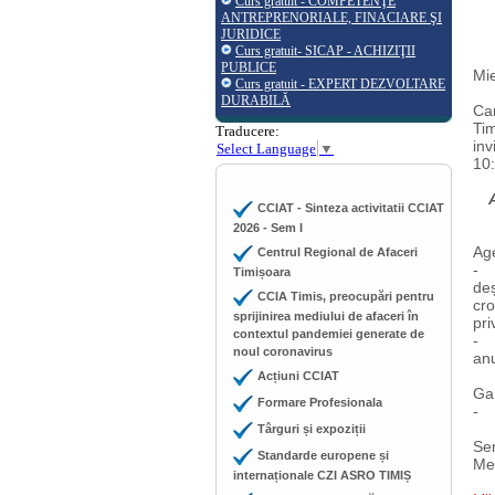
Curs gratuit - COMPETENŢE
ANTREPRENORIALE, FINACIARE ŞI
JURIDICE
Curs gratuit- SICAP - ACHIZIŢII
PUBLICE
Mie
Curs gratuit - EXPERT DEZVOLTARE
DURABILĂ
Cam
Tim
Traducere:
inv
Select Language
▼
10:
CCIAT - Sinteza activitatii CCIAT
2026 - Sem I
Age
Centrul Regional de Afaceri
- m
Timișoara
deș
CCIA Timis, preocupări pentru
cro
sprijinirea mediului de afaceri în
pri
contextul pandemiei generate de
- a
noul coronavirus
anu
Acțiuni CCIAT
Gar
Formare Profesionala
- r
Târguri și expoziții
Sem
Standarde europene și
Med
internaționale CZI ASRO TIMIȘ