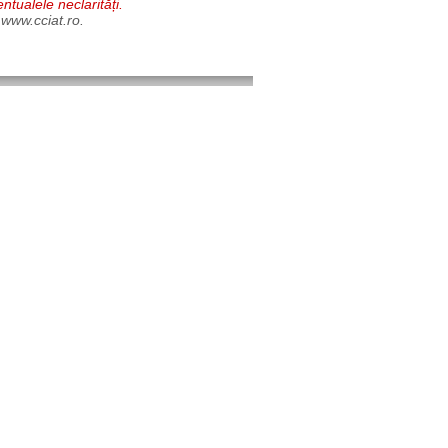
entualele neclarități.
 www.cciat.ro.