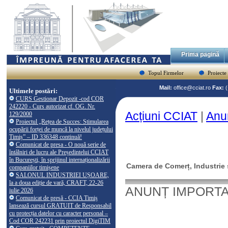
Prima pagină
Topul Firmelor
Proiecte
Mail:
office@cciat.ro
Fax:
Ultimele postări:
CURS Gestionar Depozit -cod COR
242220 - Curs autorizat cf. OG. Nr.
Acțiuni CCIAT
|
Anun
129/2000
Proiectul „Rețea de Succes: Stimularea
ocupării forței de muncă la nivelul județului
Timiș” – ID 336348 continuă!
Comunicat de presa - O nouă serie de
întâlniri de lucru ale Președintelui CCIAT
în București, în sprijinul internaționalizării
Camera de Comerț, Industrie ș
companiilor timișene
SALONUL INDUSTRIEI UȘOARE,
la a doua ediție de vară, CRAFT, 22-26
ANUNȚ IMPORT
iulie 2026
Comunicat de presă - CCIA Timiș
lansează cursul GRATUIT de Responsabil
cu protecția datelor cu caracter personal –
Cod COR 242231 prin proiectul DigiTIM