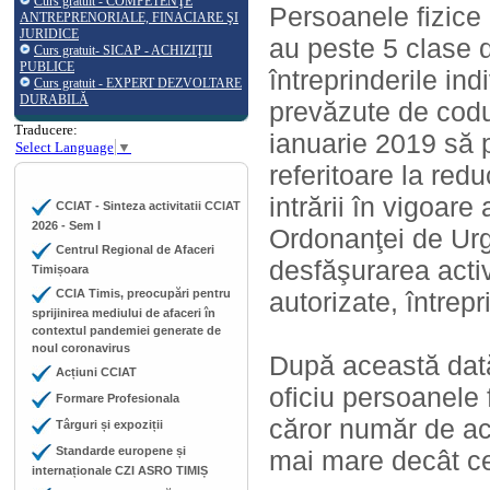
Curs gratuit - COMPETENŢE
Persoanele fizice 
ANTREPRENORIALE, FINACIARE ŞI
JURIDICE
au peste 5 clase 
Curs gratuit- SICAP - ACHIZIŢII
PUBLICE
întreprinderile ind
Curs gratuit - EXPERT DEZVOLTARE
DURABILĂ
prevăzute de codu
Traducere:
ianuarie 2019 să 
Select Language
▼
referitoare la red
intrării în vigoar
CCIAT - Sinteza activitatii CCIAT
2026 - Sem I
Ordonanţei de Urg
Centrul Regional de Afaceri
desfăşurarea activ
Timișoara
CCIA Timis, preocupări pentru
autorizate, întrepr
sprijinirea mediului de afaceri în
contextul pandemiei generate de
noul coronavirus
După această dată,
Acțiuni CCIAT
oficiu persoanele f
Formare Profesionala
căror număr de acti
Târguri și expoziții
Standarde europene și
mai mare decât cel
internaționale CZI ASRO TIMIȘ