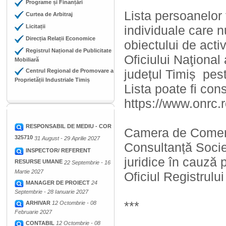
Programe și Finanțări
Lista persoanelor f
Curtea de Arbitraj
Licitații
individuale care n
Direcția Relații Economice
obiectului de acti
Registrul Național de Publicitate
Oficiului Naţional
Mobiliară
județul Timiș pest
Centrul Regional de Promovare a
Proprietății Industriale Timiș
Lista poate fi con
https://www.onrc.
RESPONSABIL DE MEDIU - COR
Camera de Comerț, 
325710
31 August - 29 Aprilie 2027
Consultanță Societ
INSPECTOR/ REFERENT
juridice în cauză 
RESURSE UMANE
22 Septembrie - 16
Martie 2027
Oficiul Registrulu
MANAGER DE PROIECT
24
Septembrie - 28 Ianuarie 2027
***
ARHIVAR
12 Octombrie - 08
Februarie 2027
CONTABIL
12 Octombrie - 08