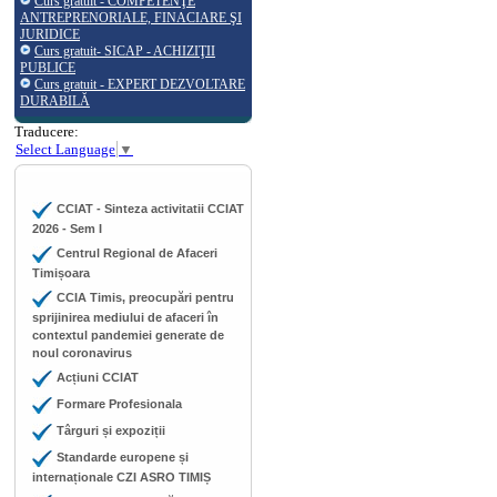
Curs gratuit - COMPETENŢE
ANTREPRENORIALE, FINACIARE ŞI
JURIDICE
Curs gratuit- SICAP - ACHIZIŢII
PUBLICE
Curs gratuit - EXPERT DEZVOLTARE
DURABILĂ
Traducere:
Select Language
▼
CCIAT - Sinteza activitatii CCIAT
2026 - Sem I
Centrul Regional de Afaceri
Timișoara
CCIA Timis, preocupări pentru
sprijinirea mediului de afaceri în
contextul pandemiei generate de
noul coronavirus
Acțiuni CCIAT
Formare Profesionala
Târguri și expoziții
Standarde europene și
internaționale CZI ASRO TIMIȘ