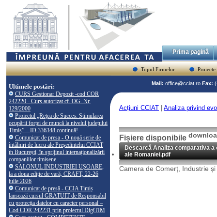
Prima pagină
Topul Firmelor
Proiecte
Mail:
office@cciat.ro
Fax:
Ultimele postări:
CURS Gestionar Depozit -cod COR
242220 - Curs autorizat cf. OG. Nr.
Acțiuni CCIAT
|
Analiza privind evo
129/2000
Proiectul „Rețea de Succes: Stimularea
ocupării forței de muncă la nivelul județului
Timiș” – ID 336348 continuă!
download
Fișiere disponibile
Comunicat de presa - O nouă serie de
întâlniri de lucru ale Președintelui CCIAT
Descarcă Analiza comparativa a ev
în București, în sprijinul internaționalizării
ale Romaniei.pdf
companiilor timișene
SALONUL INDUSTRIEI UȘOARE,
Camera de Comerț, Industrie și 
la a doua ediție de vară, CRAFT, 22-26
iulie 2026
Comunicat de presă - CCIA Timiș
lansează cursul GRATUIT de Responsabil
cu protecția datelor cu caracter personal –
Cod COR 242231 prin proiectul DigiTIM