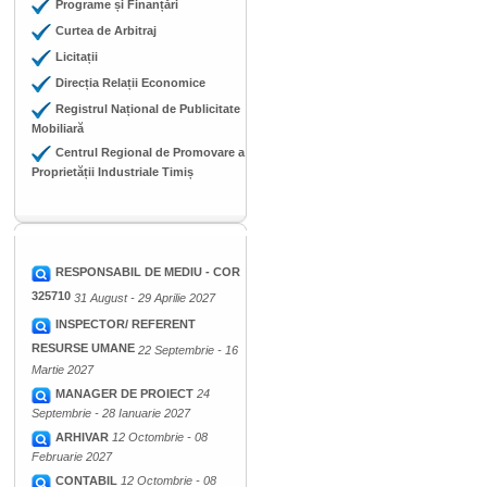
Programe și Finanțări
Curtea de Arbitraj
Licitații
Direcția Relații Economice
Registrul Național de Publicitate
Mobiliară
Centrul Regional de Promovare a
Proprietății Industriale Timiș
RESPONSABIL DE MEDIU - COR
325710
31 August - 29 Aprilie 2027
INSPECTOR/ REFERENT
RESURSE UMANE
22 Septembrie - 16
Martie 2027
MANAGER DE PROIECT
24
Septembrie - 28 Ianuarie 2027
ARHIVAR
12 Octombrie - 08
Februarie 2027
CONTABIL
12 Octombrie - 08