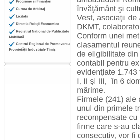
Programe și Finanțări
învăţământ şi cul
Curtea de Arbitraj
Vest, asociaţii d
Licitații
Direcția Relații Economice
DKMT, colaborator
Registrul Național de Publicitate
Conform unei metod
Mobiliară
clasamentul reuneș
Centrul Regional de Promovare a
Proprietății Industriale Timiș
de eligibilitate d
contabil pentru exe
evidenţiate 1.743 
I, II şi III, în 6 
mărime.
Firmele (241) ale 
unul din primele tr
recompensate cu D
firme care s-au cla
consecutiv, vor fi