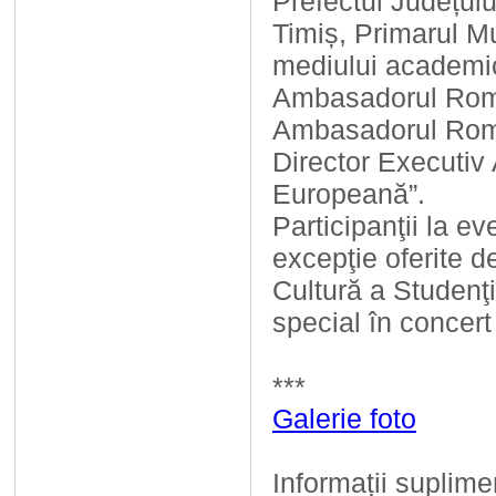
Prefectul Județulu
Timiș, Primarul Mu
mediului academic
Ambasadorul Român
Ambasadorul Româ
Director Executiv 
Europeană”.
Participanţii la 
excepţie oferite 
Cultură a Studenţi
special în concer
***
Galerie foto
Informații suplime