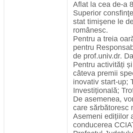
Aflat la cea de-a 8
Superior consfinţeş
stat timişene le d
românesc.
Pentru a treia oa
pentru Responsabil
de prof.univ.dr. Da
Pentru activități 
câteva premii spe
inovativ start-up;
Investițională; Tr
De asemenea, vor 
care sărbătoresc 
Asemeni edițiilor 
conducerea CCIAT, 