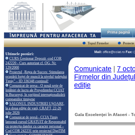
Prima pagină
Topul Firmelor
Proiecte
Mail:
office@cciat.ro
Fax:
Ultimele postări:
CURS Gestionar Depozit -cod COR
242220 - Curs autorizat cf. OG. Nr.
Comunicate
|
7 oct
129/2000
Proiectul „Rețea de Succes: Stimularea
Firmelor din Județu
ocupării forței de muncă la nivelul județului
Timiș” – ID 336348 continuă!
ediție
Comunicat de presa - O nouă serie de
întâlniri de lucru ale Președintelui CCIAT
în București, în sprijinul internaționalizării
companiilor timișene
SALONUL INDUSTRIEI UȘOARE,
la a doua ediție de vară, CRAFT, 22-26
iulie 2026
Gala Excelenţei în Afaceri - 
Comunicat de presă - CCIA Timiș
lansează cursul GRATUIT de Responsabil
cu protecția datelor cu caracter personal –
Cod COR 242231 prin proiectul DigiTIM