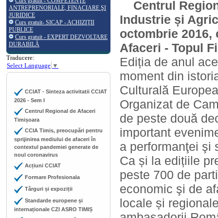
Curs gratuit - COMPETENŢE
Centrul Region
ANTREPRENORIALE, FINACIARE ŞI
JURIDICE
Industrie și Agri
Curs gratuit- SICAP - ACHIZIŢII
PUBLICE
octombrie 2016, c
Curs gratuit - EXPERT DEZVOLTARE
DURABILĂ
Afaceri - Topul F
Traducere:
Ediția de anul ac
Select Language
▼
moment din istoria
Culturală Europe
CCIAT - Sinteza activitatii CCIAT
2026 - Sem I
Organizat de Came
Centrul Regional de Afaceri
de peste două dec
Timișoara
important evenimen
CCIA Timis, preocupări pentru
sprijinirea mediului de afaceri în
a performanţei şi 
contextul pandemiei generate de
noul coronavirus
Ca și la edițiile 
Acțiuni CCIAT
peste 700 de parti
Formare Profesionala
economic şi de afac
Târguri și expoziții
locale și regional
Standarde europene și
internaționale CZI ASRO TIMIȘ
ambasadorii Români