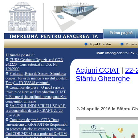
Prima pagină
Topul Firmelor
Proiecte
Mail:
office@cciat.ro
Fax:
Ultimele postări:
CURS Gestionar Depozit -cod COR
242220 - Curs autorizat cf. OG. Nr.
Acțiuni CCIAT
|
22-2
129/2000
Proiectul „Rețea de Succes: Stimularea
Sfântu Gheorghe
ocupării forței de muncă la nivelul județului
Timiș” – ID 336348 continuă!
Comunicat de presa - O nouă serie de
întâlniri de lucru ale Președintelui CCIAT
în București, în sprijinul internaționalizării
companiilor timișene
SALONUL INDUSTRIEI UȘOARE,
2-24 aprilie 2016 la Sfântu 
la a doua ediție de vară, CRAFT, 22-26
iulie 2026
Comunicat de presă - CCIA Timiș
lansează cursul GRATUIT de Responsabil
cu protecția datelor cu caracter personal –
Cod COR 242231 prin proiectul DigiTIM