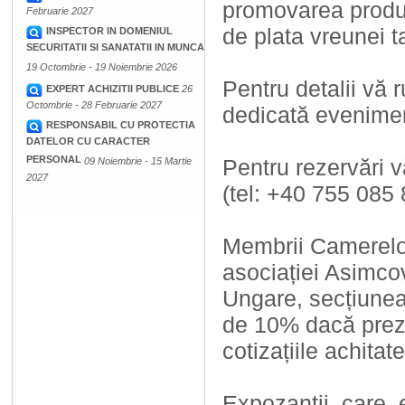
promovarea produse
Februarie 2027
de plata vreunei t
INSPECTOR IN DOMENIUL
SECURITATII SI SANATATII IN MUNCA
19 Octombrie - 19 Noiembrie 2026
Pentru detalii vă
EXPERT ACHIZITII PUBLICE
26
Octombrie - 28 Februarie 2027
dedicată evenimen
RESPONSABIL CU PROTECTIA
DATELOR CU CARACTER
PERSONAL
Pentru rezervări v
09 Noiembrie - 15 Martie
2027
(tel: +40 755 085
Membrii Camerelor
asociației Asimco
Ungare, secțiune
de 10% dacă prezi
cotizațiile achitate
Expozanții care 