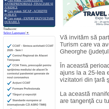
Curs gratuit - COMPETENŢE
ANTREPRENORIALE, FINACIARE ŞI
JURIDICE
Curs gratuit- SICAP - ACHIZIŢII
PUBLICE
Curs gratuit - EXPERT DEZVOLTARE
DURABILĂ
Traducere:
Select Language
▼
Vă invităm să part
Turism care va ave
CCIAT - Sinteza activitatii CCIAT
Gheorghe (județul
2026 - Sem I
Centrul Regional de Afaceri
Timișoara
În această perioa
CCIA Timis, preocupări pentru
sprijinirea mediului de afaceri în
ajuns la a 25-lea 
contextul pandemiei generate de
noul coronavirus
vizitatori din ţară 
Acțiuni CCIAT
Formare Profesionala
La această manife
Târguri și expoziții
are tangenţă cu tu
Standarde europene și
internaționale CZI ASRO TIMIȘ