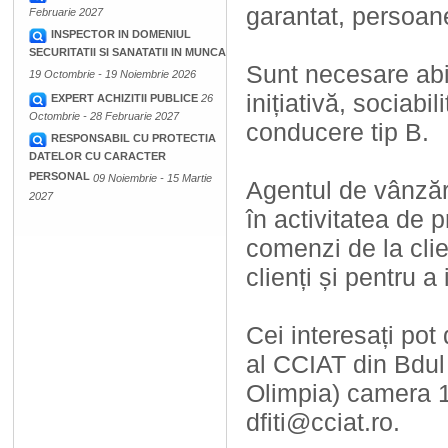
garantat, persoane
Februarie 2027
INSPECTOR IN DOMENIUL
SECURITATII SI SANATATII IN MUNCA
Sunt necesare abil
19 Octombrie - 19 Noiembrie 2026
inițiativă, sociabi
EXPERT ACHIZITII PUBLICE
26
Octombrie - 28 Februarie 2027
conducere tip B.
RESPONSABIL CU PROTECTIA
DATELOR CU CARACTER
PERSONAL
09 Noiembrie - 15 Martie
Agentul de vânz
2027
în activitatea de p
comenzi de la clie
clienți și pentru a
Cei interesați pot
al CCIAT din Bdul 
Olimpia) camera 1
dfiti@cciat.ro.