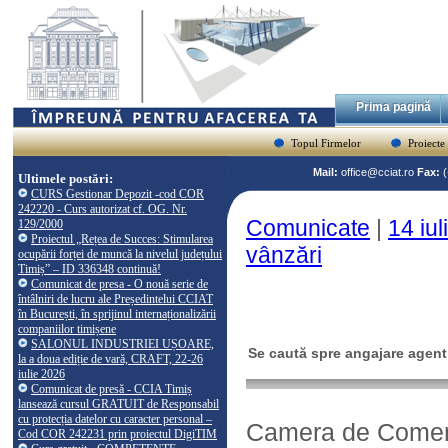
Prima pagină
Topul Firmelor
Proiecte
Mail:
office@cciat.ro
Fax:
Ultimele postări:
CURS Gestionar Depozit -cod COR
242220 - Curs autorizat cf. OG. Nr.
Comunicate
|
14 iu
129/2000
Proiectul „Rețea de Succes: Stimularea
vânzări
ocupării forței de muncă la nivelul județului
Timiș” – ID 336348 continuă!
Comunicat de presa - O nouă serie de
întâlniri de lucru ale Președintelui CCIAT
în București, în sprijinul internaționalizării
companiilor timișene
SALONUL INDUSTRIEI UȘOARE,
Se caută spre angajare agent
la a doua ediție de vară, CRAFT, 22-26
iulie 2026
Comunicat de presă - CCIA Timiș
lansează cursul GRATUIT de Responsabil
cu protecția datelor cu caracter personal –
Camera de Comerţ, 
Cod COR 242231 prin proiectul DigiTIM