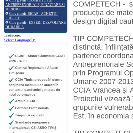
Curs gratuit - COMPETENŢE
COMPETECH - stru
ANTREPRENORIALE, FINACIARE ŞI
JURIDICE
producția de mater
Curs gratuit- SICAP - ACHIZIŢII
PUBLICE
design digital cau
Curs gratuit - EXPERT DEZVOLTARE
DURABILĂ
Traducere:
TIP COMPETECH est
Select Language
▼
distinctă, înființa
partener coordona
CCIAT - Sinteza activitatii CCIAT
2026 - Sem I
Antreprenoriale S
Centrul Regional de Afaceri
prin Programul Op
Timișoara
Umane 2007-2013 
CCIA Timis, preocupări pentru
sprijinirea mediului de afaceri în
CCIA Vrancea și A
contextul pandemiei generate de
noul coronavirus
Proiectul vizează
Acțiuni CCIAT
grupurile vulnerab
Formare Profesionala
Est, în economia 
Târguri și expoziții
Standarde europene și
internaționale CZI ASRO TIMIȘ