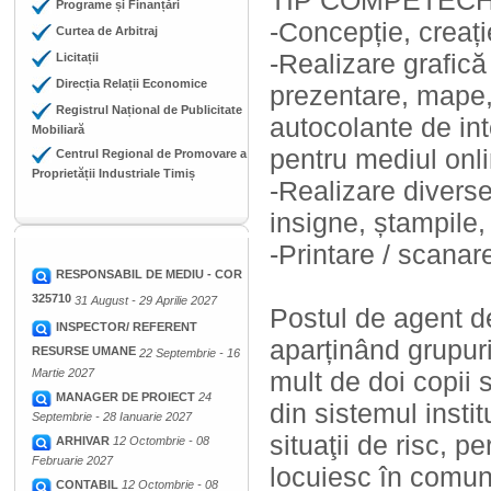
TIP COMPETECH pr
Programe și Finanțări
-Concepție, creați
Curtea de Arbitraj
-Realizare grafică
Licitații
Direcția Relații Economice
prezentare, mape, 
Registrul Național de Publicitate
autocolante de inte
Mobiliară
pentru mediul onli
Centrul Regional de Promovare a
Proprietății Industriale Timiș
-Realizare diverse
insigne, ștampile, 
-Printare / scanar
RESPONSABIL DE MEDIU - COR
325710
31 August - 29 Aprilie 2027
Postul de agent d
INSPECTOR/ REFERENT
aparținând grupuri
RESURSE UMANE
22 Septembrie - 16
Martie 2027
mult de doi copii
MANAGER DE PROIECT
24
din sistemul instit
Septembrie - 28 Ianuarie 2027
situaţii de risc, 
ARHIVAR
12 Octombrie - 08
Februarie 2027
locuiesc în comuni
CONTABIL
12 Octombrie - 08