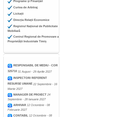
Programe și Finanțări
Curtea de Arbitraj
Licitații
Direcția Relații Economice
Registrul Național de Publicitate
Mobiliară
Centrul Regional de Promovare a
Proprietății Industriale Timiș
RESPONSABIL DE MEDIU - COR
325710
31 August - 29 Aprilie 2027
INSPECTOR/ REFERENT
RESURSE UMANE
22 Septembrie - 16
Martie 2027
MANAGER DE PROIECT
24
Septembrie - 28 Ianuarie 2027
ARHIVAR
12 Octombrie - 08
Februarie 2027
CONTABIL
12 Octombrie - 08