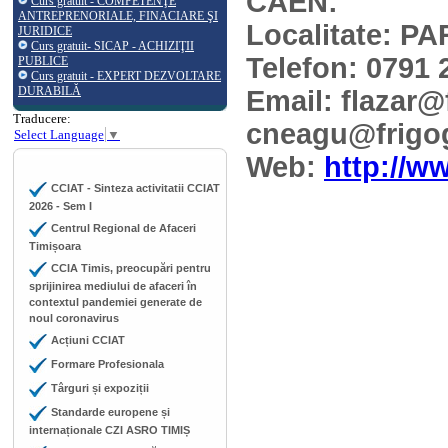
CAEN:
Curs gratuit - COMPETENŢE
ANTREPRENORIALE, FINACIARE ŞI
Localitate: P
JURIDICE
Curs gratuit- SICAP - ACHIZIŢII
Telefon: 0791 
PUBLICE
Curs gratuit - EXPERT DEZVOLTARE
DURABILĂ
Email: flazar@
Traducere:
cneagu@frigo
Select Language
▼
Web:
http://w
CCIAT - Sinteza activitatii CCIAT
2026 - Sem I
Centrul Regional de Afaceri
Timișoara
CCIA Timis, preocupări pentru
sprijinirea mediului de afaceri în
contextul pandemiei generate de
noul coronavirus
Acțiuni CCIAT
Formare Profesionala
Târguri și expoziții
Standarde europene și
internaționale CZI ASRO TIMIȘ