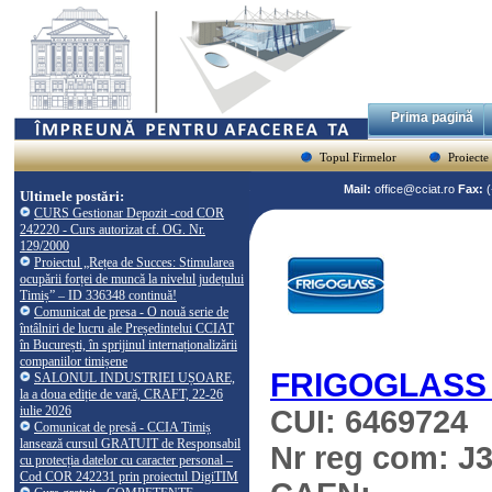
Prima pagină
Topul Firmelor
Proiecte
Mail:
office@cciat.ro
Fax:
Ultimele postări:
CURS Gestionar Depozit -cod COR
242220 - Curs autorizat cf. OG. Nr.
129/2000
Proiectul „Rețea de Succes: Stimularea
ocupării forței de muncă la nivelul județului
Timiș” – ID 336348 continuă!
Comunicat de presa - O nouă serie de
întâlniri de lucru ale Președintelui CCIAT
în București, în sprijinul internaționalizării
companiilor timișene
FRIGOGLASS
SALONUL INDUSTRIEI UȘOARE,
la a doua ediție de vară, CRAFT, 22-26
iulie 2026
CUI: 6469724
Comunicat de presă - CCIA Timiș
lansează cursul GRATUIT de Responsabil
Nr reg com: J
cu protecția datelor cu caracter personal –
Cod COR 242231 prin proiectul DigiTIM