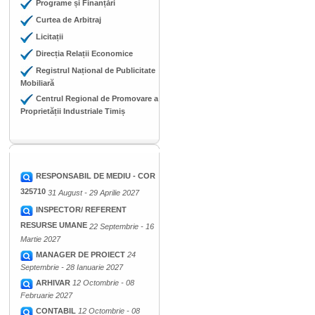
Programe și Finanțări
Curtea de Arbitraj
Licitații
Direcția Relații Economice
Registrul Național de Publicitate
Mobiliară
Centrul Regional de Promovare a
Proprietății Industriale Timiș
RESPONSABIL DE MEDIU - COR
325710
31 August - 29 Aprilie 2027
INSPECTOR/ REFERENT
RESURSE UMANE
22 Septembrie - 16
Martie 2027
MANAGER DE PROIECT
24
Septembrie - 28 Ianuarie 2027
ARHIVAR
12 Octombrie - 08
Februarie 2027
CONTABIL
12 Octombrie - 08