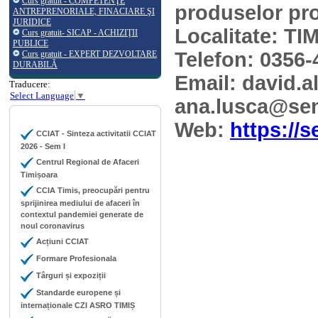
Curs gratuit - COMPETENŢE
produselor pro
ANTREPRENORIALE, FINACIARE ŞI
JURIDICE
Localitate: T
Curs gratuit- SICAP - ACHIZIŢII
PUBLICE
Telefon: 0356-
Curs gratuit - EXPERT DEZVOLTARE
DURABILĂ
Email: david.a
Traducere:
Select Language
▼
ana.lusca@sen
Web:
https://s
CCIAT - Sinteza activitatii CCIAT
2026 - Sem I
Centrul Regional de Afaceri
Timișoara
CCIA Timis, preocupări pentru
sprijinirea mediului de afaceri în
contextul pandemiei generate de
noul coronavirus
Acțiuni CCIAT
Formare Profesionala
Târguri și expoziții
Standarde europene și
internaționale CZI ASRO TIMIȘ