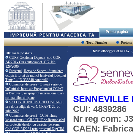
Prima pagină
Topul Firmelor
Proiecte
Mail:
office@cciat.ro
Fax:
Ultimele postări:
CURS Gestionar Depozit -cod COR
242220 - Curs autorizat cf. OG. Nr.
129/2000
Proiectul „Rețea de Succes: Stimularea
ocupării forței de muncă la nivelul județului
Timiș” – ID 336348 continuă!
Comunicat de presa - O nouă serie de
întâlniri de lucru ale Președintelui CCIAT
în București, în sprijinul internaționalizării
SENNEVILLE 
companiilor timișene
SALONUL INDUSTRIEI UȘOARE,
CUI: 4839286
la a doua ediție de vară, CRAFT, 22-26
iulie 2026
Comunicat de presă - CCIA Timiș
Nr reg com: J
lansează cursul GRATUIT de Responsabil
cu protecția datelor cu caracter personal –
CAEN: Fabricare
Cod COR 242231 prin proiectul DigiTIM