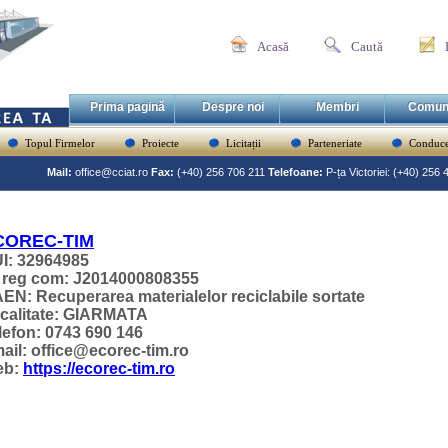
Acasă
Caută
Prima pagină
Despre noi
Membri
Comun
Topul Firmelor
Proiecte
Licitații
Parteneriate
Conduce
Mail:
office@cciat.ro
Fax:
(+40) 256 706 211
Telefoane:
P-ța Victoriei: (+40) 256
COREC-TIM
I: 32964985
 reg com: J2014000808355
EN: Recuperarea materialelor reciclabile sortate
calitate: GIARMATA
lefon: 0743 690 146
ail: office@ecorec-tim.ro
eb:
https://ecorec-tim.ro