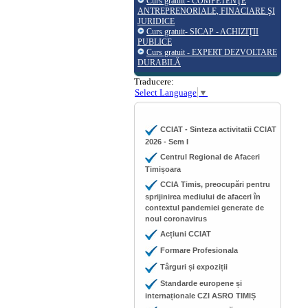
Curs gratuit - COMPETENŢE
ANTREPRENORIALE, FINACIARE ŞI
JURIDICE
Curs gratuit- SICAP - ACHIZIŢII
PUBLICE
Curs gratuit - EXPERT DEZVOLTARE
DURABILĂ
Traducere:
Select Language
▼
CCIAT - Sinteza activitatii CCIAT
2026 - Sem I
Centrul Regional de Afaceri
Timișoara
CCIA Timis, preocupări pentru
sprijinirea mediului de afaceri în
contextul pandemiei generate de
noul coronavirus
Acțiuni CCIAT
Formare Profesionala
Târguri și expoziții
Standarde europene și
internaționale CZI ASRO TIMIȘ