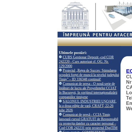
Ultimele postări:
CURS Gestionar Depozit -cod COR
242220 - Curs autorizat cf. OG. Nr.
129/2000
E
Proiectul „Rețea de Succes: Stimularea
ocupării forței de muncă la nivelul județului
CU
Timiș” – ID 336348 continuă!
Nr
Comunicat de presa - O nouă serie de
CA
întâlniri de lucru ale Președintelui CCIAT
Lo
în București, în sprijinul internaționalizării
companiilor timișene
Te
SALONUL INDUSTRIEI UȘOARE,
Em
la a doua ediție de vară, CRAFT, 22-26
W
iulie 2026
Comunicat de presă - CCIA Timiș
lansează cursul GRATUIT de Responsabil
cu protecția datelor cu caracter personal –
Cod COR 242231 prin proiectul DigiTIM