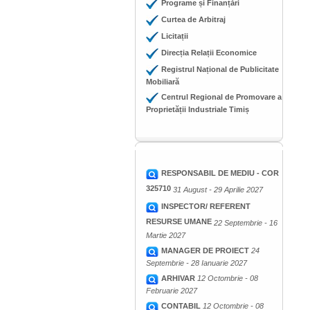
Programe și Finanțări
Curtea de Arbitraj
Licitații
Direcția Relații Economice
Registrul Național de Publicitate
Mobiliară
Centrul Regional de Promovare a
Proprietății Industriale Timiș
RESPONSABIL DE MEDIU - COR
325710
31 August - 29 Aprilie 2027
INSPECTOR/ REFERENT
RESURSE UMANE
22 Septembrie - 16
Martie 2027
MANAGER DE PROIECT
24
Septembrie - 28 Ianuarie 2027
ARHIVAR
12 Octombrie - 08
Februarie 2027
CONTABIL
12 Octombrie - 08