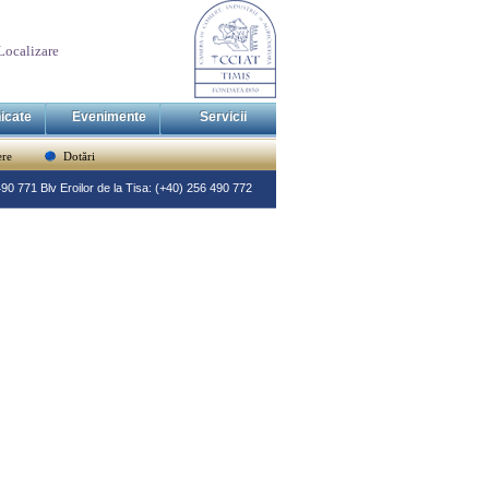
Localizare
icate
Evenimente
Servicii
re
Dotări
 490 771 Blv Eroilor de la Tisa: (+40) 256 490 772