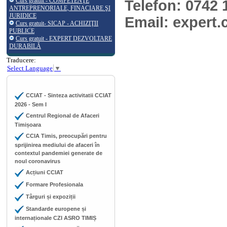
Curs gratuit - COMPETENŢE
Telefon: 0742 
ANTREPRENORIALE, FINACIARE ŞI
JURIDICE
Email: expert
Curs gratuit- SICAP - ACHIZIŢII
PUBLICE
Curs gratuit - EXPERT DEZVOLTARE
DURABILĂ
Traducere:
Select Language
▼
CCIAT - Sinteza activitatii CCIAT
2026 - Sem I
Centrul Regional de Afaceri
Timișoara
CCIA Timis, preocupări pentru
sprijinirea mediului de afaceri în
contextul pandemiei generate de
noul coronavirus
Acțiuni CCIAT
Formare Profesionala
Târguri și expoziții
Standarde europene și
internaționale CZI ASRO TIMIȘ