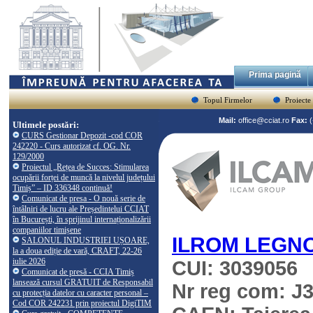
Prima pagină
Topul Firmelor
Proiecte
Mail:
office@cciat.ro
Fax:
Ultimele postări:
CURS Gestionar Depozit -cod COR
242220 - Curs autorizat cf. OG. Nr.
129/2000
Proiectul „Rețea de Succes: Stimularea
ocupării forței de muncă la nivelul județului
Timiș” – ID 336348 continuă!
Comunicat de presa - O nouă serie de
întâlniri de lucru ale Președintelui CCIAT
în București, în sprijinul internaționalizării
companiilor timișene
ILROM LEGN
SALONUL INDUSTRIEI UȘOARE,
la a doua ediție de vară, CRAFT, 22-26
iulie 2026
CUI: 3039056
Comunicat de presă - CCIA Timiș
lansează cursul GRATUIT de Responsabil
Nr reg com: J
cu protecția datelor cu caracter personal –
Cod COR 242231 prin proiectul DigiTIM