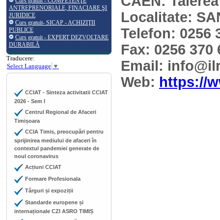
CAEN: Taierea 
Curs gratuit - COMPETENŢE
ANTREPRENORIALE, FINACIARE ŞI
Localitate: 
JURIDICE
Curs gratuit- SICAP - ACHIZIŢII
Telefon: 0256 
PUBLICE
Curs gratuit - EXPERT DEZVOLTARE
DURABILĂ
Fax: 0256 370 
Traducere:
Email: info@i
Select Language
▼
Web:
https://
CCIAT - Sinteza activitatii CCIAT
2026 - Sem I
Centrul Regional de Afaceri
Timișoara
CCIA Timis, preocupări pentru
sprijinirea mediului de afaceri în
contextul pandemiei generate de
noul coronavirus
Acțiuni CCIAT
Formare Profesionala
Târguri și expoziții
Standarde europene și
internaționale CZI ASRO TIMIȘ