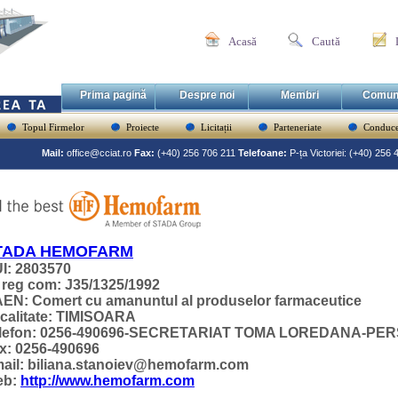
Acasă
Caută
Prima pagină
Despre noi
Membri
Comun
Topul Firmelor
Proiecte
Licitații
Parteneriate
Conduce
Mail:
office@cciat.ro
Fax:
(+40) 256 706 211
Telefoane:
P-ța Victoriei: (+40) 256
TADA HEMOFARM
I: 2803570
 reg com: J35/1325/1992
EN: Comert cu amanuntul al produselor farmaceutice
calitate: TIMISOARA
lefon: 0256-490696-SECRETARIAT TOMA LOREDANA-PE
x: 0256-490696
ail: biliana.stanoiev@hemofarm.com
eb:
http://www.hemofarm.com