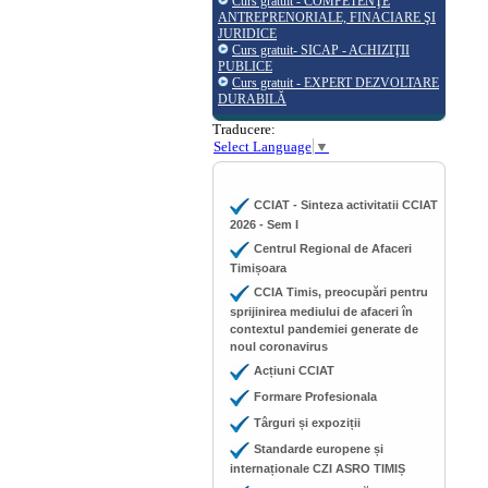
Curs gratuit - COMPETENŢE
ANTREPRENORIALE, FINACIARE ŞI
JURIDICE
Curs gratuit- SICAP - ACHIZIŢII
PUBLICE
Curs gratuit - EXPERT DEZVOLTARE
DURABILĂ
Traducere:
Select Language
▼
CCIAT - Sinteza activitatii CCIAT
2026 - Sem I
Centrul Regional de Afaceri
Timișoara
CCIA Timis, preocupări pentru
sprijinirea mediului de afaceri în
contextul pandemiei generate de
noul coronavirus
Acțiuni CCIAT
Formare Profesionala
Târguri și expoziții
Standarde europene și
internaționale CZI ASRO TIMIȘ