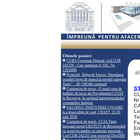
Ultimele postări:
CURS Gestionar Depozit -cod COR
242220 - Curs autorizat cf. OG. Nr.
129/2000
Proiectul „Rețea de Succes: Stimularea
ocupării forței de muncă la nivelul județului
Timiș” – ID 336348 continuă!
S
Comunicat de presa - O nouă serie de
întâlniri de lucru ale Președintelui CCIAT
CU
în București, în sprijinul internaționalizării
Nr
companiilor timișene
CA
SALONUL INDUSTRIEI UȘOARE,
Lo
la a doua ediție de vară, CRAFT, 22-26
Te
iulie 2026
Comunicat de presă - CCIA Timiș
Fa
lansează cursul GRATUIT de Responsabil
Em
cu protecția datelor cu caracter personal –
W
Cod COR 242231 prin proiectul DigiTIM