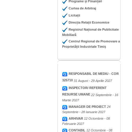
Programe și Finanțări
Curtea de Arbitraj
Licitații
Direcția Relații Economice
Registrul Național de Publicitate
Mobiliară
Centrul Regional de Promovare a
Proprietății Industriale Timiș
RESPONSABIL DE MEDIU - COR
325710
31 August - 29 Aprilie 2027
INSPECTOR/ REFERENT
RESURSE UMANE
22 Septembrie - 16
Martie 2027
MANAGER DE PROIECT
24
Septembrie - 28 Ianuarie 2027
ARHIVAR
12 Octombrie - 08
Februarie 2027
CONTABIL
12 Octombrie - 08