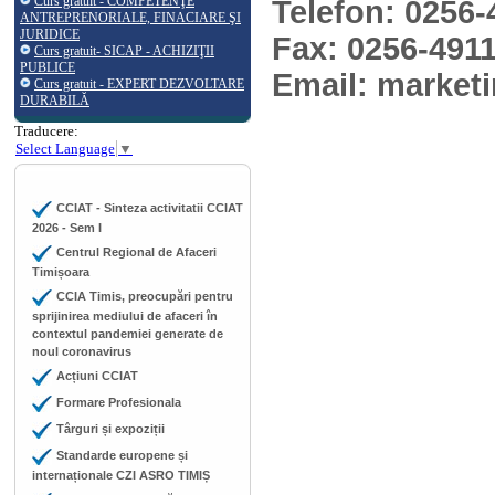
Curs gratuit - COMPETENŢE
Telefon: 0256
ANTREPRENORIALE, FINACIARE ŞI
JURIDICE
Fax: 0256-491
Curs gratuit- SICAP - ACHIZIŢII
PUBLICE
Email: market
Curs gratuit - EXPERT DEZVOLTARE
DURABILĂ
Traducere:
Select Language
▼
CCIAT - Sinteza activitatii CCIAT
2026 - Sem I
Centrul Regional de Afaceri
Timișoara
CCIA Timis, preocupări pentru
sprijinirea mediului de afaceri în
contextul pandemiei generate de
noul coronavirus
Acțiuni CCIAT
Formare Profesionala
Târguri și expoziții
Standarde europene și
internaționale CZI ASRO TIMIȘ