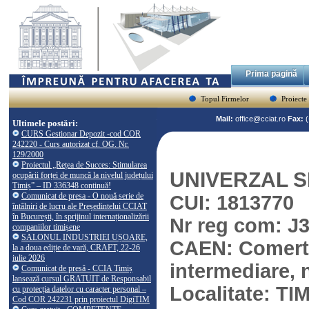
Prima pagină
Topul Firmelor
Proiecte
Mail:
office@cciat.ro
Fax:
Ultimele postări:
CURS Gestionar Depozit -cod COR
242220 - Curs autorizat cf. OG. Nr.
129/2000
Proiectul „Rețea de Succes: Stimularea
UNIVERZAL 
ocupării forței de muncă la nivelul județului
Timiș” – ID 336348 continuă!
Comunicat de presa - O nouă serie de
CUI: 1813770
întâlniri de lucru ale Președintelui CCIAT
în București, în sprijinul internaționalizării
Nr reg com: J
companiilor timișene
SALONUL INDUSTRIEI UȘOARE,
CAEN: Comert c
la a doua ediție de vară, CRAFT, 22-26
iulie 2026
intermediare, n
Comunicat de presă - CCIA Timiș
lansează cursul GRATUIT de Responsabil
Localitate: T
cu protecția datelor cu caracter personal –
Cod COR 242231 prin proiectul DigiTIM