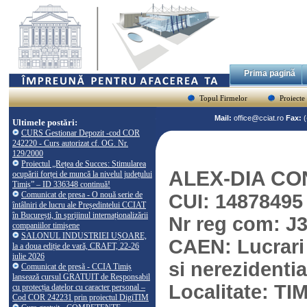
Prima pagină
Topul Firmelor
Proiecte
Mail:
office@cciat.ro
Fax:
Ultimele postări:
CURS Gestionar Depozit -cod COR
242220 - Curs autorizat cf. OG. Nr.
129/2000
Proiectul „Rețea de Succes: Stimularea
ALEX-DIA C
ocupării forței de muncă la nivelul județului
Timiș” – ID 336348 continuă!
Comunicat de presa - O nouă serie de
CUI: 14878495
întâlniri de lucru ale Președintelui CCIAT
în București, în sprijinul internaționalizării
Nr reg com: J
companiilor timișene
SALONUL INDUSTRIEI UȘOARE,
CAEN: Lucrari d
la a doua ediție de vară, CRAFT, 22-26
iulie 2026
si nerezidentia
Comunicat de presă - CCIA Timiș
lansează cursul GRATUIT de Responsabil
Localitate: T
cu protecția datelor cu caracter personal –
Cod COR 242231 prin proiectul DigiTIM