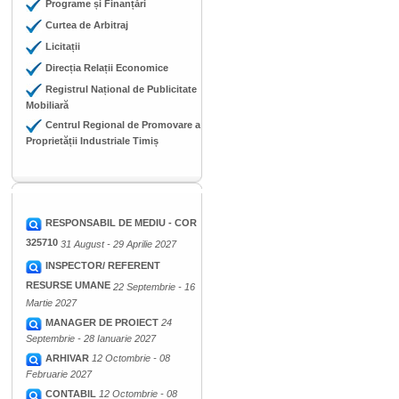
Programe și Finanțări
Curtea de Arbitraj
Licitații
Direcția Relații Economice
Registrul Național de Publicitate
Mobiliară
Centrul Regional de Promovare a
Proprietății Industriale Timiș
RESPONSABIL DE MEDIU - COR
325710
31 August - 29 Aprilie 2027
INSPECTOR/ REFERENT
RESURSE UMANE
22 Septembrie - 16
Martie 2027
MANAGER DE PROIECT
24
Septembrie - 28 Ianuarie 2027
ARHIVAR
12 Octombrie - 08
Februarie 2027
CONTABIL
12 Octombrie - 08