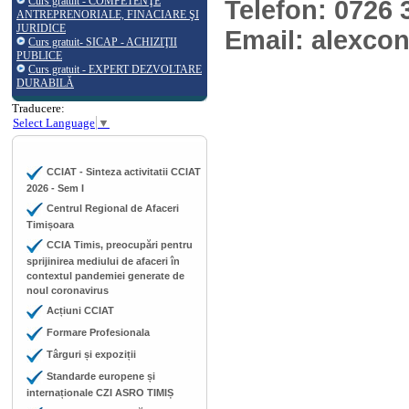
Curs gratuit - COMPETENŢE
Telefon: 0726 
ANTREPRENORIALE, FINACIARE ŞI
JURIDICE
Email: alexc
Curs gratuit- SICAP - ACHIZIŢII
PUBLICE
Curs gratuit - EXPERT DEZVOLTARE
DURABILĂ
Traducere:
Select Language
▼
CCIAT - Sinteza activitatii CCIAT
2026 - Sem I
Centrul Regional de Afaceri
Timișoara
CCIA Timis, preocupări pentru
sprijinirea mediului de afaceri în
contextul pandemiei generate de
noul coronavirus
Acțiuni CCIAT
Formare Profesionala
Târguri și expoziții
Standarde europene și
internaționale CZI ASRO TIMIȘ