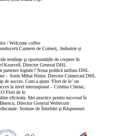
ţilor / Welcome coffee
conducerii Camerei de Comerț, Industrie și
 tendinţe şi oportunitățile de creştere în
vell, Director General DHL
 partener logistic? Noua politică tarifara DHL
in Mihai Nistor, Director Comercial DHL
up de succes. Cum a ajuns ‘Flori de Ie’ un
vel internaţional – Cristina Chiriac,
ori de Ie
ine eficienta. Idei practice pentru succesul în
, Director General Webecom
discutate. Sesiune de Întrebări şi Răspunsuri