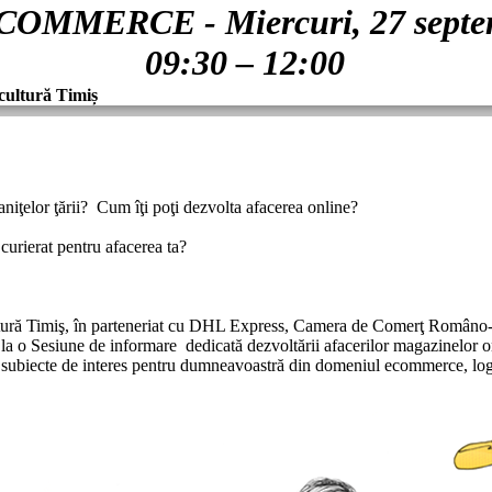
MERCE - Miercuri, 27 septemb
09:30 – 12:00
cultură Timiș
aniţelor ţării? Cum îţi poţi dezvolta afacerea online?
curierat pentru afacerea ta?
tură Timiş, în parteneriat cu DHL Express, Camera de Comerţ Româno-B
la o Sesiune de informare dedicată dezvoltării afacerilor magazinelor onl
e subiecte de interes pentru dumneavoastră din domeniul ecommerce, logis