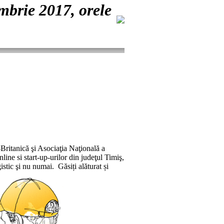
rie 2017, orele
ritanică şi Asociaţia Naţională a
ine si start-up-urilor din judeţul Timiş,
tic şi nu numai. Găsiți alăturat și