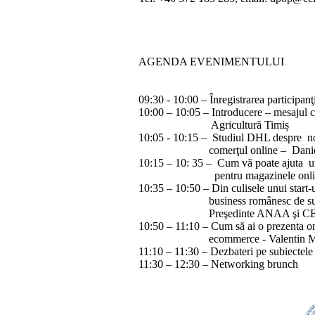
AGENDA EVENIMENTULUI
09:30 - 10:00 – Înregistrarea participan
10:00 – 10:05 – Introducere – mesajul 
Agricultură Timiș
10:05 - 10:15 – Studiul DHL despre noile
comerţul online – Daniel Kear
10:15 – 10: 35 – Cum vă poate ajuta un
pentru magazinele online - Sor
10:35 – 10:50 – Din culisele unui start-
business românesc de succes la ni
Preşedinte ANAA şi CEO Fl
10:50 – 11:10 – Cum să ai o prezenta onl
ecommerce - Valentin Mănescu
11:10 – 11:30 – Dezbateri pe subiectele 
11:30 – 12:30 – Networking brunch