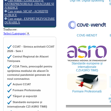
Curs gratuit - COMPETENŢE
DigiTIM: Digital upskilling
E
ANTREPRENORIALE, FINACIARE ŞI
E
JURIDICE
Curs gratuit- SICAP - ACHIZIŢII
PUBLICE
Curs gratuit - EXPERT DEZVOLTARE
DURABILĂ
Traducere:
Select Language
▼
COVE-WENDT
CCIAT - Sinteza activitatii CCIAT
2026 - Sem I
Centrul Regional de Afaceri
Timișoara
Standarde europene și
CCIA Timis, preocupări pentru
internaționale
CZI ASRO TIMIȘ
sprijinirea mediului de afaceri în
contextul pandemiei generate de
noul coronavirus
Acțiuni CCIAT
Formare Profesionala
Formare Profesională
Târguri și expoziții
an
Standarde europene și
internaționale CZI ASRO TIMIȘ