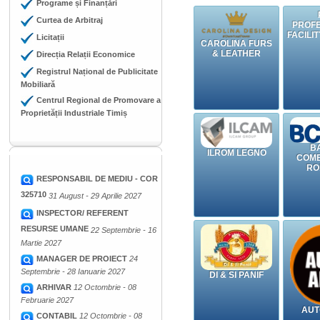
Programe și Finanțări
Curtea de Arbitraj
PROF
FACILI
Licitații
CAROLINA FURS
& LEATHER
Direcția Relații Economice
Registrul Național de Publicitate
Mobiliară
Centrul Regional de Promovare a
Proprietății Industriale Timiș
B
ILROM LEGNO
COME
RO
RESPONSABIL DE MEDIU - COR
325710
31 August - 29 Aprilie 2027
INSPECTOR/ REFERENT
RESURSE UMANE
22 Septembrie - 16
Martie 2027
MANAGER DE PROIECT
24
Septembrie - 28 Ianuarie 2027
DI & SI PANIF
ARHIVAR
12 Octombrie - 08
Februarie 2027
AUT
CONTABIL
12 Octombrie - 08