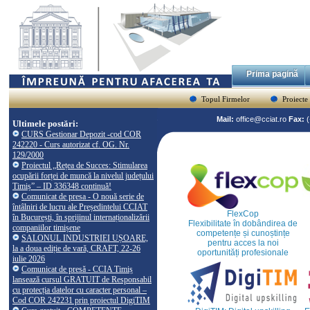
Prima pagină
Topul Firmelor
Proiecte
Mail:
office@cciat.ro
Fax:
Ultimele postări:
CURS Gestionar Depozit -cod COR
242220 - Curs autorizat cf. OG. Nr.
129/2000
Proiectul „Rețea de Succes: Stimularea
ocupării forței de muncă la nivelul județului
Timiș” – ID 336348 continuă!
Comunicat de presa - O nouă serie de
întâlniri de lucru ale Președintelui CCIAT
FlexCop
în București, în sprijinul internaționalizării
Flexibilitate în dobândirea de
companiilor timișene
competențe și cunoștințe
SALONUL INDUSTRIEI UȘOARE,
pentru acces la noi
la a doua ediție de vară, CRAFT, 22-26
oportunități profesionale
iulie 2026
Comunicat de presă - CCIA Timiș
lansează cursul GRATUIT de Responsabil
cu protecția datelor cu caracter personal –
Cod COR 242231 prin proiectul DigiTIM