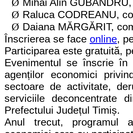
Mihai Alin GUBANDRU, 
Ø
Raluca CODREANU, com
Ø
Daiana MĂRGĂRIT, comi
Ø
Înscrierea se face
online
, p
Participarea este gratuită, 
Evenimentul se înscrie î
agenților economici privin
sectoare de activitate, d
serviciile deconcentrate d
Prefectului Județul Timiș.
Anul trecut, programul 