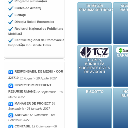
Programe și Finanțări
RUBICON
AGR
Curtea de Arbitraj
PHARMACEUTICALS
NAU
Licitații
Direcția Relații Economice
Registrul Național de Publicitate
Mobiliară
Centrul Regional de Promovare a
Proprietății Industriale Timiș
GARA
TEGZES,
BURDULEA
SOCIETATE CIVILĂ
RESPONSABIL DE MEDIU - COR
DE AVOCATI
325710
31 August - 29 Aprilie 2027
INSPECTOR/ REFERENT
RESURSE UMANE
BISCOTTO
HO
22 Septembrie - 16
BU
Martie 2027
MANAGER DE PROIECT
24
Septembrie - 28 Ianuarie 2027
ARHIVAR
12 Octombrie - 08
Februarie 2027
CONTABIL
12 Octombrie - 08