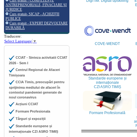
Curs gratuit - COMPETENŢE
DigiTIM: Digital upskilling
E
ANTREPRENORIALE, FINACIARE ŞI
E
JURIDICE
Curs gratuit- SICAP - ACHIZIŢII
PUBLICE
Curs gratuit - EXPERT DEZVOLTARE
DURABILĂ
Traducere:
Select Language
▼
COVE-WENDT
CCIAT - Sinteza activitatii CCIAT
2026 - Sem I
Centrul Regional de Afaceri
Timișoara
Standarde europene și
CCIA Timis, preocupări pentru
internaționale
CZI ASRO TIMIȘ
sprijinirea mediului de afaceri în
contextul pandemiei generate de
noul coronavirus
Acțiuni CCIAT
Formare Profesionala
Formare Profesională
Târguri și expoziții
an
Standarde europene și
internaționale CZI ASRO TIMIȘ