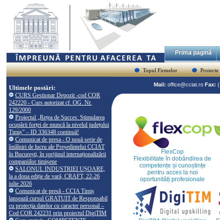
Prima pagină
Topul Firmelor
Proiecte
Mail:
office@cciat.ro
Fax:
Ultimele postări:
CURS Gestionar Depozit -cod COR
242220 - Curs autorizat cf. OG. Nr.
129/2000
Proiectul „Rețea de Succes: Stimularea
ocupării forței de muncă la nivelul județului
Timiș” – ID 336348 continuă!
Comunicat de presa - O nouă serie de
întâlniri de lucru ale Președintelui CCIAT
FlexCop
în București, în sprijinul internaționalizării
Flexibilitate în dobândirea de
companiilor timișene
competențe și cunoștințe
SALONUL INDUSTRIEI UȘOARE,
pentru acces la noi
la a doua ediție de vară, CRAFT, 22-26
oportunități profesionale
iulie 2026
Comunicat de presă - CCIA Timiș
lansează cursul GRATUIT de Responsabil
cu protecția datelor cu caracter personal –
Cod COR 242231 prin proiectul DigiTIM