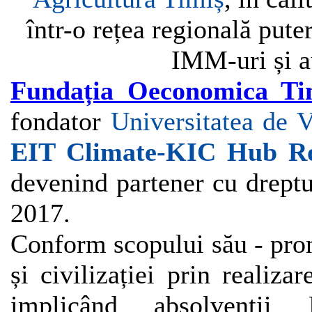
într-o rețea regională pute
IMM-uri și au
Fundația Oeconomica Tim
fondator
Universitatea de 
EIT
Climate-KIC Hub R
devenind partener cu drept
2017.
Conform scopului său - promo
și civilizației prin realiza
implicând absolvenții