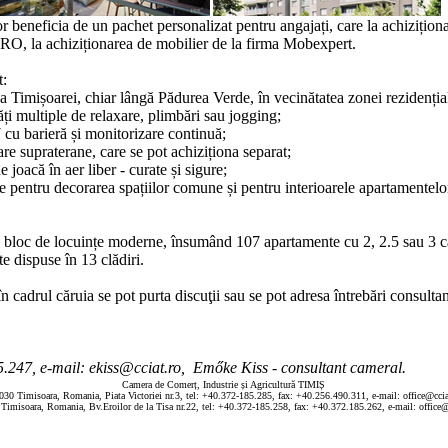
r beneficia de un pachet personalizat pentru angajați, care la achizițio
 la achiziționarea de mobilier de la firma Mobexpert.
t:
de a Timișoarei, chiar lângă Pădurea Verde, în vecinătatea zonei rezidenț
tăți multiple de relaxare, plimbări sau jogging;
 cu barieră și monitorizare continuă;
re supraterane, care se pot achiziționa separat;
 joacă în aer liber - curate și sigure;
le pentru decorarea spațiilor comune și pentru interioarele apartamentelo
l bloc de locuințe moderne, însumând 107 apartamente cu 2, 2.5 sau 3 ca
e dispuse în 13 clădiri.
 cadrul căruia se pot purta discuţii sau se pot adresa întrebări consultan
85.247, e-mail: ekiss@cciat.ro, Emőke Kiss - consultant cameral.
Camera de Comerț, Industrie și Agricultură TIMIȘ
030 Timisoara, Romania, Piata Victoriei nr.3, tel: +40.372-185.285, fax: +40.256.490.311, e-mail: office@ccia
Timisoara, Romania, Bv.Eroilor de la Tisa nr.22, tel: +40.372-185.258, fax: +40.372.185.262, e-mail: office@