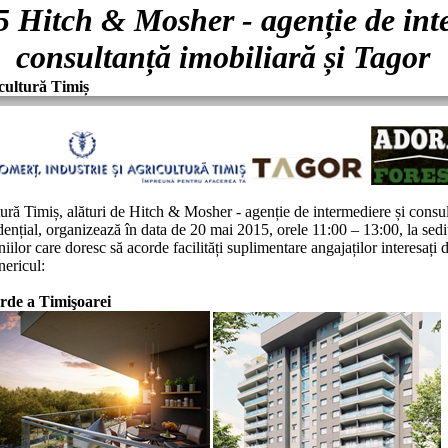
 Hitch & Mosher - agenție de inte
consultanță imobiliară și Tagor
cultură Timiș
ră Timiș, alături de Hitch & Mosher - agenție de intermediere și consult
ențial, organizează în data de 20 mai 2015, orele 11:00 – 13:00, la sedi
or care doresc să acorde facilități suplimentare angajaților interesați d
nericul:
erde a Timişoarei