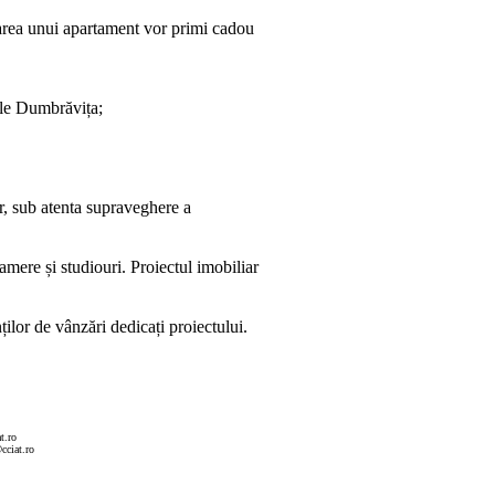
narea unui apartament vor primi cadou
iale Dumbrăvița;
r, sub atenta supraveghere a
mere și studiouri. Proiectul imobiliar
ților de vânzări dedicați proiectului.
t.ro
cciat.ro