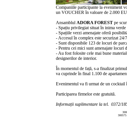
Companiile participante la eveniment vo
un VOUCHER în valoare de 2.000 EURO,
Ansamblul
ADORA FOREST
pe scur
- Spațiu privilegiat situat în inima ver
- Spațiile verzi amenajate oferă posibili
- Accesul în complex este securizat 24/7
- Sunt disponibile 123 de locuri de parca
- Pentru cei mici sunt amenajate locuri de
- Au fost folosite cele mai bune materia
designerilor de interior.
În momentul de față, s-a finalizat primu
va cuprinde în final 1.100 de apartament
Evenimentul va fi urmat de un cocktail în
Participarea firmelor este gratuită.
Informații suplimentare la tel. 0372/1
300
300575 