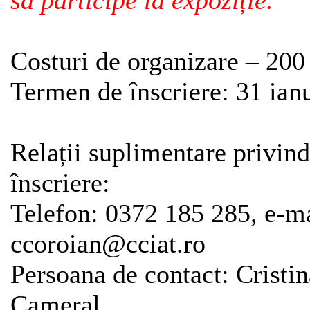
să participe la expoziție.
Costuri de organizare – 20
Termen de înscriere: 31 ian
Relații suplimentare privin
înscriere:
Telefon: 0372 185 285, e-ma
ccoroian@cciat.ro
Persoana de contact: Crist
Cameral