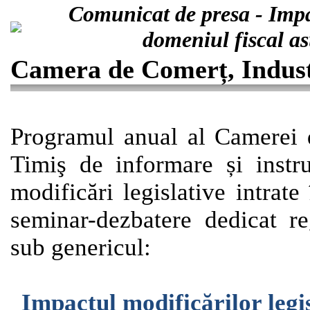
Comunicat de presa - Impac
domeniul fiscal a
Camera de Comerț, Industr
Programul anual al
Camerei d
Timiş
de informare și instru
modificări legislative
intrat
seminar-dezbatere dedicat
r
sub genericul:
Impactul modificărilor legi