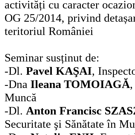
activități cu caracter ocazio
OG 25/2014, privind detașare
teritoriul României
Seminar susținut de:
-Dl.
Pavel KAŞAI
, Inspect
-Dna
Ileana TOMOIAGĂ
,
Muncă
-Dl.
Anton Francisc SZAS
Securitate şi Sănătate în M