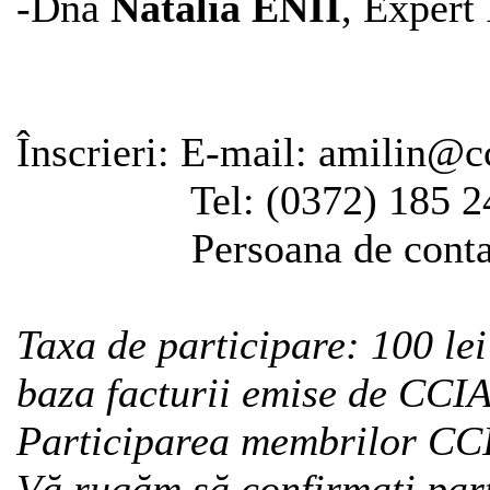
-Dna
Natalia ENII
, Expert
Înscrieri: E-mail: amilin@cc
Tel: (0372) 185 240, 
Persoana de contact:
Taxa de participare: 100 le
baza facturii emise de CCIA
Participarea membrilor CCI
Vă rugăm să confirmaţi par