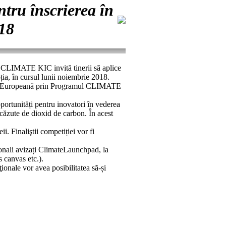
tru înscrierea în
18
i CLIMATE KIC invită tinerii să aplice
ia, în cursul lunii noiembrie 2018.
nea Europeană prin Programul CLIMATE
ortunități pentru inovatori în vederea
scăzute de dioxid de carbon. În acest
i. Finaliştii competiției vor fi
ționali avizați ClimateLaunchpad, la
s canvas etc.).
onale vor avea posibilitatea să-și