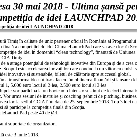
sa 30 mai 2018 - Ultima șansă pen
ompetiția de idei LAUNCHPAD 20
competiția de idei LAUNCHPAD 2018
ură Timiș în calitate de unic partener oficial în România al Programulu
a finală a competiției de idei ClimateLaunchPad care va avea loc în Scoț
mpetiție de idei în domeniul “clean technology”, finanțată de Uniu
 CCIA Timiş.
 a atrage potențialul de tehnologii inovative din Europa și de a crea op
e. Scopul este accelerarea inovațiilor care conduc la un viitor cu emisii 
dei inovative și sustenabile, biletul de călătorie spre succesul global.
a transforma ideea într-o afacere, în obținerea finanțării și lansarea idei
l 1, 5.000 euro locul al 2-lea, 2.500 euro locul al 3-lea.
chipele vor participa la un bootcamp intensiv susținut de lectori interna
. Vor urma sesiuni de instruire și coaching (tehnici de pitching, busines
ea loc la sediul CCIAT, în data de 25 septembrie 2018. Top 3 idei naţi
și să participe la competiția finală din Scoția.
mateLaunchPad peste 40 de țări.
 sunt suportate de organizatori.
ită este 3 iunie 2018.