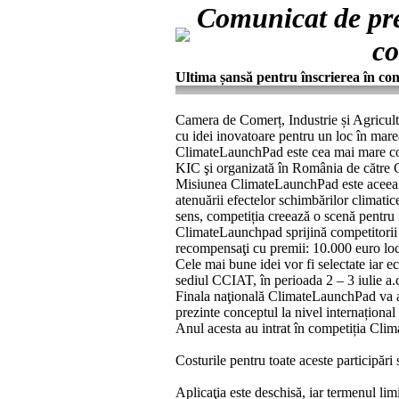
Comunicat de pre
c
Ultima șansă pentru înscrierea în 
Camera de Comerț, Industrie și Agricult
cu idei inovatoare pentru un loc în mare
ClimateLaunchPad este cea mai mare co
KIC şi organizată în România de către
Misiunea ClimateLaunchPad este aceea de
atenuării efectelor schimbărilor climatic
sens, competiția creează o scenă pentru i
ClimateLaunchpad sprijină competitorii în 
recompensaţi cu premii: 10.000 euro locu
Cele mai bune idei vor fi selectate iar e
sediul CCIAT, în perioada 2 – 3 iulie a.c
Finala naţională ClimateLaunchPad va av
prezinte conceptul la nivel internațional 
Anul acesta au intrat în competiția Cli
Costurile pentru toate aceste participări
Aplicaţia este deschisă, iar termenul lim