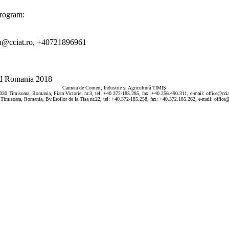
program:
cu@cciat.ro, +40721896961
d Romania 2018
Camera de Comerț, Industrie și Agricultură TIMIȘ
030 Timisoara, Romania, Piata Victoriei nr.3, tel: +40.372-185.285, fax: +40.256.490.311, e-mail: office@ccia
Timisoara, Romania, Bv.Eroilor de la Tisa nr.22, tel: +40.372-185.258, fax: +40.372.185.262, e-mail: office@