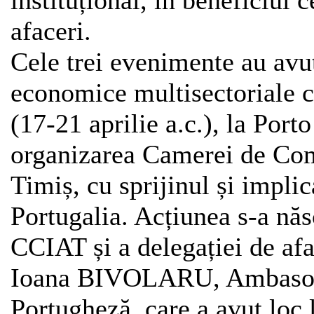
instituțional, în beneficiul 
afaceri.
Cele trei evenimente au avut
economice multisectoriale ca
(17-21 aprilie a.c.), la Port
organizarea Camerei de Come
Timiș, cu sprijinul și impl
Portugalia. Acțiunea s-a năs
CCIAT și a delegației de af
Ioana BIVOLARU, Ambasoru
Portugheză, care a avut loc 