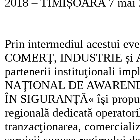
2018 – TIMIȘOARA 7 mai 
Prin intermediul acestui 
COMERŢ, INDUSTRIE și 
partenerii instituţionali 
NAŢIONAL DE AWARENE
ÎN SIGURANŢĂ« îşi propun 
regională dedicată operator
tranzacţionarea, comercializ