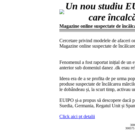
Un nou studiu EU
care încalcă
Magazine online suspectate de încălc
Cercetare privind modelele de afaceri onl
Magazine online suspectate de încălcare
Fenomenul a fost raportat inițial de un 
anterior sub domeniul danez .dk erau reîn
Ideea era de a se profita de pe urma pop
produse suspectate de încălcarea mărcilo
le dobândeau și, la scurt timp, activau 
EUIPO și-a propus să descopere dacă prac
Suedia, Germania, Regatul Unit și Spania a
Click aici pt detalii
300
300575 