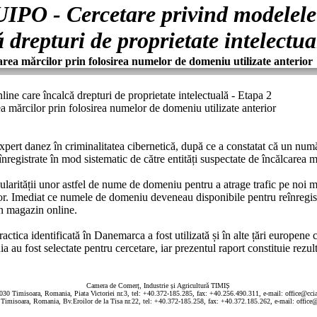
IPO - Cercetare privind modelele 
 drepturi de proprietate intelectua
area mărcilor prin folosirea numelor de domeniu utilizate anterior
ine care încalcă drepturi de proprietate intelectuală - Etapa 2
a mărcilor prin folosirea numelor de domeniu utilizate anterior
expert danez în criminalitatea cibernetică, după ce a constatat că un n
registrate în mod sistematic de către entități suspectate de încălcarea m
ularității unor astfel de nume de domeniu pentru a atrage trafic pe noi
r. Imediat ce numele de domeniu deveneau disponibile pentru reînregistra
un magazin online.
tica identificată în Danemarca a fost utilizată și în alte țări europene 
u fost selectate pentru cercetare, iar prezentul raport constituie rezultat
Camera de Comerț, Industrie și Agricultură TIMIȘ
030 Timisoara, Romania, Piata Victoriei nr.3, tel: +40.372-185.285, fax: +40.256.490.311, e-mail: office@ccia
Timisoara, Romania, Bv.Eroilor de la Tisa nr.22, tel: +40.372-185.258, fax: +40.372.185.262, e-mail: office@