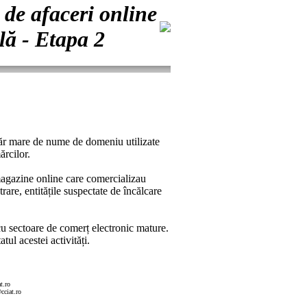
de afaceri online
lă - Etapa 2
umăr mare de nume de domeniu utilizate
ărcilor.
 magazine online care comercializau
re, entitățile suspectate de încălcare
cu sectoare de comerț electronic mature.
ul acestei activități.
t.ro
cciat.ro