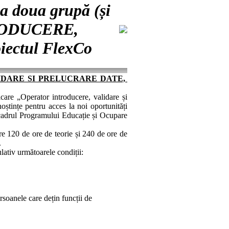
a doua grupă (și
TRODUCERE,
ectul FlexCo
 VALIDARE SI PRELUCRARE DATE,
care „Operator introducere, validare și
oștințe pentru acces la noi oportunități
cadrul Programului Educație și Ocupare
are 120 de ore de teorie și 240 de ore de
.
ativ următoarele condiții:
ersoanele care dețin funcții de