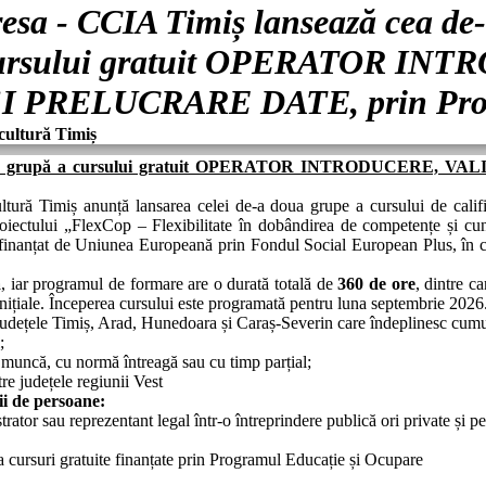
esa - CCIA Timiș lansează cea de-
 cursului gratuit OPERATOR IN
 PRELUCRARE DATE, prin Proi
cultură Timiș
 doua grupă a cursului gratuit OPERATOR INTRODUCERE,
tură Timiș anunță lansarea celei de-a doua grupe a cursului de califi
roiectului „FlexCop – Flexibilitate în dobândirea de competențe și cun
inanțat de Uniunea Europeană prin Fondul Social European Plus, în 
ă
, iar programul de formare are o durată totală de
360 de ore
, dintre c
 inițiale. Începerea cursului este programată pentru luna septembrie 2026
județele Timiș, Arad, Hunedoara și Caraș-Severin care îndeplinesc cumul
;
e muncă, cu normă întreagă sau cu timp parțial;
tre județele regiunii Vest
ii de persoane:
trator sau reprezentant legal într-o întreprindere publică ori private și p
la cursuri gratuite finanțate prin Programul Educație și Ocupare