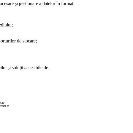
rocesare și gestionare a datelor în format
ediului;
orturilor de stocare;
ot și soluții accesibile de
t.ro
cciat.ro