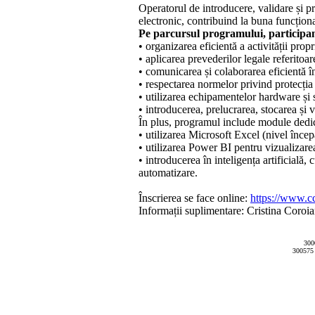
Operatorul de introducere, validare și pr
electronic, contribuind la buna funcționa
Pe parcursul programului, participan
• organizarea eficientă a activității propri
• aplicarea prevederilor legale referitoar
• comunicarea și colaborarea eficientă î
• respectarea normelor privind protecția 
• utilizarea echipamentelor hardware și s
• introducerea, prelucrarea, stocarea și ve
În plus, programul include module dedic
• utilizarea Microsoft Excel (nivel înce
• utilizarea Power BI pentru vizualizarea
• introducerea în inteligența artificial
automatizare.
Înscrierea se face online:
https://www.cc
Informații suplimentare: Cristina Coroi
300
300575 