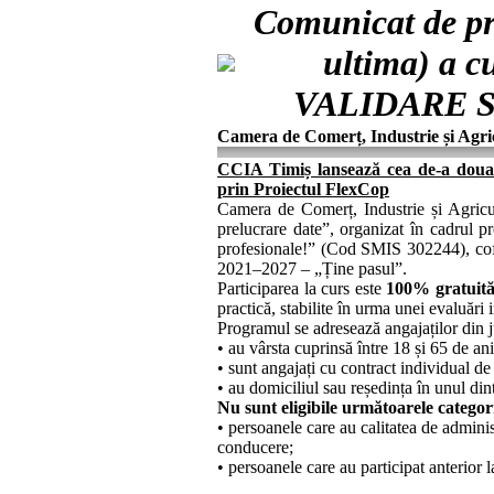
Comunicat de pr
ultima) a
VALIDARE SI
Camera de Comerț, Industrie și Agri
CCIA Timiș lansează cea de-a
prin Proiectul FlexCop
Camera de Comerț, Industrie și Agricul
prelucrare date”, organizat în cadrul p
profesionale!” (Cod SMIS 302244), cof
2021–2027 – „Ține pasul”.
Participarea la curs este
100% gratuit
practică, stabilite în urma unei evaluări
Programul se adresează angajaților din 
• au vârsta cuprinsă între 18 și 65 de ani
• sunt angajați cu contract individual d
• au domiciliul sau reședința în unul din
Nu sunt eligibile următoarele categor
• persoanele care au calitatea de adminis
conducere;
• persoanele care au participat anterior 