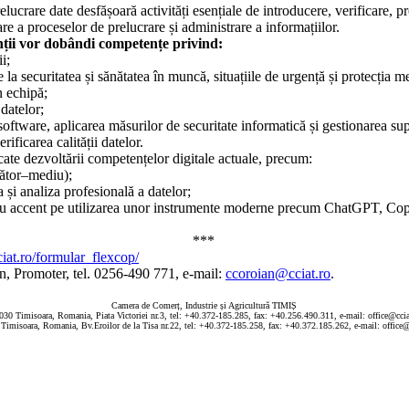
elucrare date desfășoară activități esențiale de introducere, verificare, p
re a proceselor de prelucrare și administrare a informațiilor.
ții vor dobândi competențe privind:
i;
e la securitatea și sănătatea în muncă, situațiile de urgență și protecția m
n echipă;
datelor;
oftware, aplicarea măsurilor de securitate informatică și gestionarea sup
rificarea calității datelor.
ate dezvoltării competențelor digitale actuale, precum:
pător–mediu);
 și analiza profesională a datelor;
ă, cu accent pe utilizarea unor instrumente moderne precum ChatGPT, Copil
***
iat.ro/formular_flexcop/
an, Promoter, tel. 0256-490 771, e-mail:
ccoroian@cciat.ro
.
Camera de Comerț, Industrie și Agricultură TIMIȘ
030 Timisoara, Romania, Piata Victoriei nr.3, tel: +40.372-185.285, fax: +40.256.490.311, e-mail: office@ccia
Timisoara, Romania, Bv.Eroilor de la Tisa nr.22, tel: +40.372-185.258, fax: +40.372.185.262, e-mail: office@