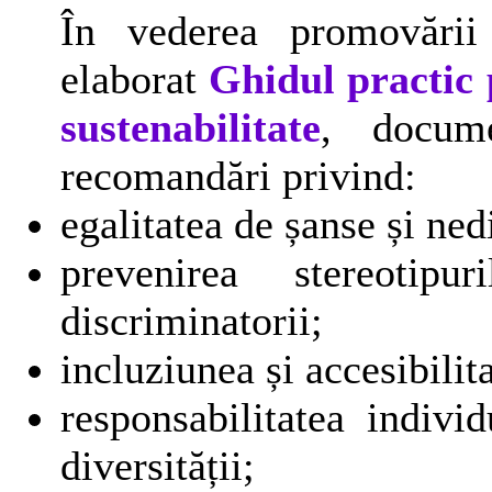
În vederea promovării 
elaborat
Ghidul practic p
sustenabilitate
, docume
recomandări privind:
egalitatea de șanse și ne
prevenirea stereotip
discriminatorii;
incluziunea și accesibilit
responsabilitatea indivi
diversității;