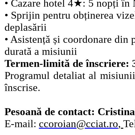
• Cazare hotel 4
★
: 5 nopți în
• Sprijin pentru obținerea viz
deplasării
• Asistență și coordonare din
durată a misiunii
Termen-limită de înscriere: 
Programul detaliat al misiunii
înscrise.
Pesoană de contact: Crist
E-mail:
ccoroian@cciat.ro
,
Te