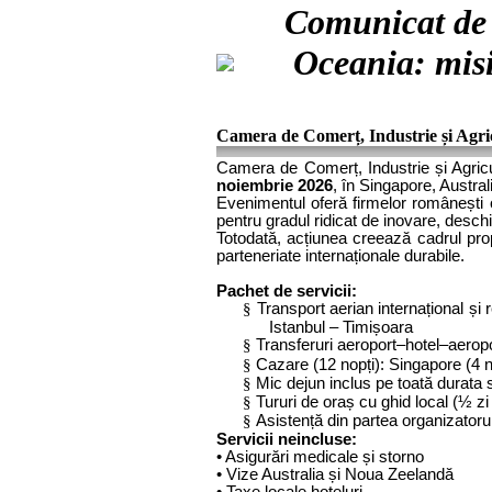
Comunicat de p
Oceania: misi
Camera de Comerț, Industrie și Agri
Camera de Comerț, Industrie și Agricu
noiembrie 2026
, în Singapore, Austra
Evenimentul oferă firmelor românești o
pentru gradul ridicat de inovare, deschi
Totodată, acțiunea creează cadrul prop
parteneriate internaționale durabile.
Pachet de servicii:
§
Transport aerian internațional 
Istanbul – Timișoara
§
Transferuri aeroport–hotel–aerop
§
Cazare (12 nopți): Singapore (4 no
§
Mic dejun inclus pe toată durata s
§
Tururi de oraș cu ghid local (½ zi 
§
Asistență din partea organizatorul
Servicii neincluse:
• Asigurări medicale și storno
• Vize Australia și Noua Zeelandă