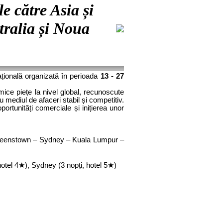
e către Asia și
ralia și Noua
ațională organizată în perioada
13 - 27
ice piețe la nivel global, recunoscute
 mediul de afaceri stabil și competitiv.
ortunități comerciale și inițierea unor
– Queenstown – Sydney – Kuala Lumpur –
otel 4
★
), Sydney (3 nopți, hotel 5
★
)