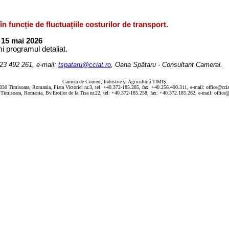
 funcție de fluctuațiile costurilor de transport.
 15 mai 2026
mi programul detaliat.
0723 492 261, e-mail:
tspataru@cciat.ro
, Oana Spătaru - Consultant Cameral.
Camera de Comerț, Industrie și Agricultură TIMIȘ
030 Timisoara, Romania, Piata Victoriei nr.3, tel: +40.372-185.285, fax: +40.256.490.311, e-mail: office@ccia
Timisoara, Romania, Bv.Eroilor de la Tisa nr.22, tel: +40.372-185.258, fax: +40.372.185.262, e-mail: office@