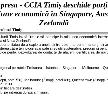
resa - CCIA Timiș deschide porțil
une economică în Singapore, Aust
Zeelandă
cultură Timiș
ltură Timiș invită firmele să participe la misiunea economică intern
lia și Noua Zeelandă.
portunitatea de a explora unele dintre cele mai performante și dinam
derea către tehnologii avansate și soluții sustenabile, precum și pentru
ice pentru dezvoltarea de contacte de afaceri, identificarea de noi op
și regional pe rutele Timișoara – Istanbul – Singapore – Melbourne 
ort
pți, hotel 5
★
), Melbourne (2 nopți, hotel 4
★
), Queenstown (3 nopți, h
ejurului
în fiecare destinație)
ui pe întreaga durată a misiunii.