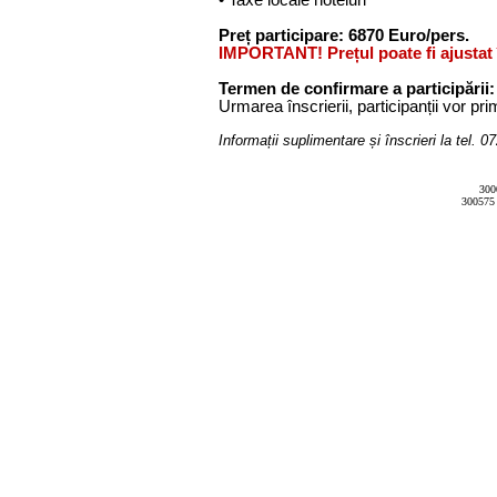
• Taxe locale hoteluri
Preț participare: 6870 Euro/pers.
IMPORTANT! Prețul poate fi ajustat în
Termen de confirmare a participării:
Urmarea înscrierii, participanții vor pri
Informații suplimentare și înscrieri la tel. 
300
300575 