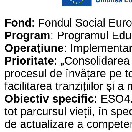
Fond
: Fondul Social Eur
Program
: Programul Edu
Operațiune
: Implementar
Prioritate
: „Consolidarea 
procesul de învățare pe to
facilitarea tranzițiilor și a m
Obiectiv specific
: ESO4.
tot parcursul vieții, în spe
de actualizare a competenț