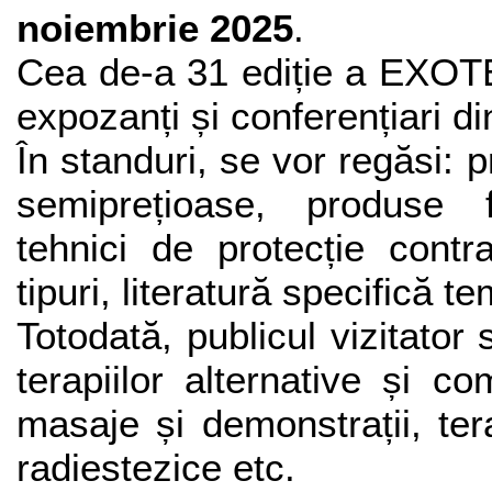
noiembrie 2025
.
Cea de-a 31 ediție a EXOT
expozanți și conferențiari di
În standuri, se vor regăsi: p
semiprețioase, produse fi
tehnici de protecție contr
tipuri, literatură specifică te
Totodată, publicul vizitator
terapiilor alternative și co
masaje și demonstrații, ter
radiestezice etc.