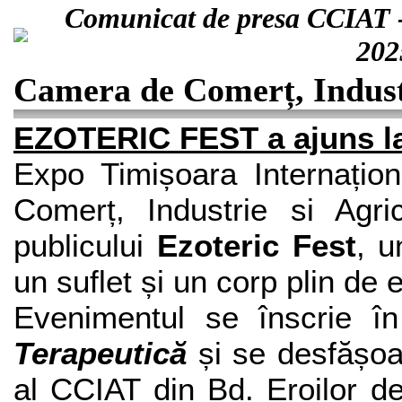
Comunicat de presa CCIAT
202
Camera de Comerț, Industr
EZOTERIC FEST a ajuns la 
Expo Timișoara Internațio
Comerț, Industrie si Agri
publicului
Ezoteric Fest
,
u
un suflet și un corp plin de 
Evenimentul se înscrie î
Terapeutică
și se desfășoa
al CCIAT din Bd. Eroilor de