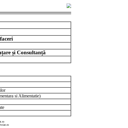
faceri
țare și Consultanță
lor
entara si Alimentatie)
ate
t.ro
cciat.ro