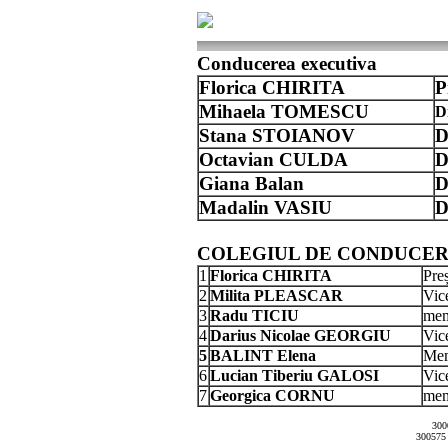
Conducerea executiva
Florica CHIRITA
P
Mihaela TOMESCU
D
Stana STOIANOV
D
Octavian CULDA
D
Giana Balan
D
Madalin VASIU
D
COLEGIUL DE CONDUCER
1
Florica CHIRITA
Pre
2
Milita PLEASCAR
Vice
3
Radu TICIU
mem
4
Darius Nicolae GEORGIU
Vic
5
BALINT Elena
Mem
6
Lucian Tiberiu GALOSI
Vice
7
Georgica CORNU
me
300
300575 