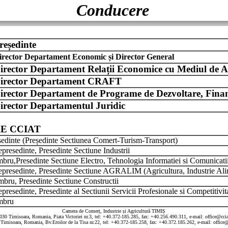
Conducere
reședinte
irector Departament Economic și Director General
irector Departament Relații Economice cu Mediul de A
irector Departament CRAFT
irector Departament de Programe de Dezvoltare, Finan
irector Departamentul Juridic
E CCIAT
ședinte (Președinte Sectiunea Comert-Turism-Transport)
presedinte, Presedinte Sectiune Industrii
bru,Presedinte Sectiune Electro, Tehnologia Informatiei si Comunicatii
epresedinte, Presedinte Sectiune AGRALIM (Agricultura, Industrie Alim
bru, Presedinte Sectiune Constructii
presedinte, Presedinte al Sectiunii Servicii Profesionale si Competitivit
mbru
Camera de Comerț, Industrie și Agricultură TIMIȘ
030 Timisoara, Romania, Piata Victoriei nr.3, tel: +40.372-185.285, fax: +40.256.490.311, e-mail: office@ccia
Timisoara, Romania, Bv.Eroilor de la Tisa nr.22, tel: +40.372-185.258, fax: +40.372.185.262, e-mail: office@