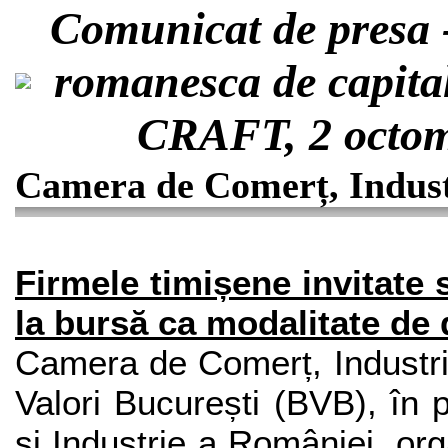
Comunicat de presa 
romanesca de capita
CRAFT, 2 octomb
Camera de Comerț, Industr
Firmele timișene invitate s
la bursă ca modalitate de d
Camera de Comerț, Industrie
Valori
București
(BVB), în 
și Industrie a României,
org