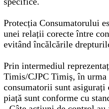
specifice.
Protecția Consumatorului es
unei relații corecte între c
evitând încălcările drepturi
Prin intermediul reprezent
Timis/CJPC Timiș, în urma c
consumatorii sunt asigurați 
piață sunt conforme cu stand
- Câte acțiuni de control au