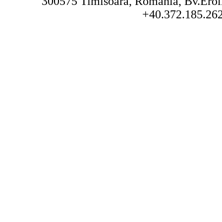
300575 Timisoara, Romania, Bv.Eroilo
+40.372.185.262