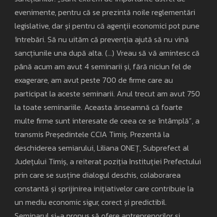
evenimente, pentru că se prezintă noile reglementări
legislative, dar și pentru că agenții economici pot pune
întrebări. Să nu uităm că prevenția ajută să nu vină
sancțiunile una după alta. (...) Vreau să vă amintesc că
până acum am avut 4 seminarii și, fără niciun fel de
exagerare, am avut peste 700 de firme care au
participat la aceste seminarii. Anul trecut am avut 750
la toate seminariile. Aceasta ănseamnă că foarte
multe firme sunt interesate de ceea ce se întâmplă”, a
transmis Președintele CCIA Timiș. Prezentă la
deschiderea semiarului, Liliana ONEȚ, Subprefect al
Județului Timiș, a reiterat poziția Instituției Prefectului
prin care se susține dialogul deschis, colaborarea
constantă și sprijinirea inițiativelor care contribuie la
un mediu economic sigur, corect și predictibil.
Seminarul și-a propus să ofere antreprenorilor și