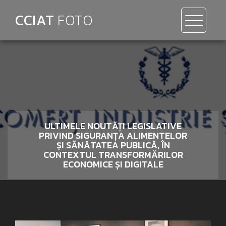
CCIAT
FOTO
ULTIMELE NOUTĂȚI LEGISLATIVE
PRIVIND SIGURANȚA ALIMENTELOR
ȘI SĂNĂTATEA PUBLICĂ, ÎN
CONTEXTUL TRANSFORMĂRILOR
ECONOMICE ȘI DIGITALE