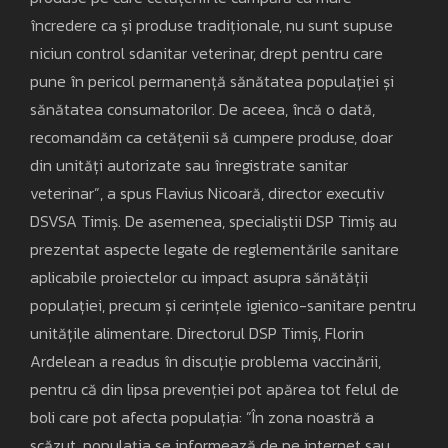
încredere ca și produse tradiționale, nu sunt supuse
niciun control sdanitar veterinar, drept pentru care
pune în pericol permanență sănătatea populației și
sănătatea consumatorilor. De aceea, încă o dată,
recomandăm ca cetățenii să cumpere produse, doar
din unități autorizate sau înregistrate sanitar
veterinar”, a spus Flavius Nicoară, director executiv
DSVSA Timiș. De asemenea, specialiștii DSP Timiș au
prezentat aspecte legate de reglementările sanitare
aplicabile proiectelor cu impact asupra sănătății
populației, precum și cerințele igienico-sanitare pentru
unitățile alimentare. Directorul DSP Timiș, Florin
Ardelean a readus în discuție problema vaccinării,
pentru că din lipsa prevenției pot apărea tot felul de
boli care pot afecta populația: ”În zona noastră a
scăzut, populația se informează de pe internet sau