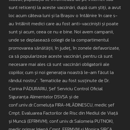
sunt reticenți la aceste vaccinări, după cum știți, a avut
loc acum câteva luni și la Brașov o întâlnire în care s-
au întâlnit medici care au fost anti-vacciniști și poate
sunt și acum, ceea ce nu e bine. Noi avem campanii,
unde se deplasează colegii de la compartimentul
promovarea sănătății, în județ, în zonele defavorizate,
ca să popularizeze aceste vaccinări, pentru că sunt
necesare mai ales că sunt vaccinări obligatorii ale
copiilor, cum și noi generația noastră le-am făcut la
rândul nostru”. Tematicile au fost susținute de Dr.
Corina PĂDURARIU, Șef Serviciu Control Oficial
Siguranța Alimentelor DSVSA și de
conf.univ.dr.Corneluța FIRA-MLĂDINESCU, medic șef
Cmpt. Evaluarea Factorilor de Risc din Mediul de Viață
și Muncă (EFRMVM), conf.univ.dr.Salomeia PUTNOKI,
medic primar Igienă Cmpt. EFRMVM și Monica SIRCA,