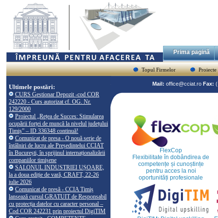
Prima pagină
Topul Firmelor
Proiecte
Mail:
office@cciat.ro
Fax:
Ultimele postări:
CURS Gestionar Depozit -cod COR
242220 - Curs autorizat cf. OG. Nr.
129/2000
Proiectul „Rețea de Succes: Stimularea
ocupării forței de muncă la nivelul județului
Timiș” – ID 336348 continuă!
Comunicat de presa - O nouă serie de
întâlniri de lucru ale Președintelui CCIAT
FlexCop
în București, în sprijinul internaționalizării
Flexibilitate în dobândirea de
companiilor timișene
competențe și cunoștințe
SALONUL INDUSTRIEI UȘOARE,
pentru acces la noi
la a doua ediție de vară, CRAFT, 22-26
oportunități profesionale
iulie 2026
Comunicat de presă - CCIA Timiș
lansează cursul GRATUIT de Responsabil
cu protecția datelor cu caracter personal –
Cod COR 242231 prin proiectul DigiTIM