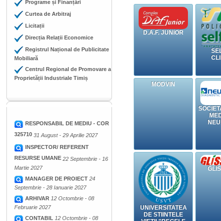
Programe și Finanțări
Curtea de Arbitraj
Licitații
D.A.F. JUNIOR
Direcția Relații Economice
Registrul Național de Publicitate
SE
CL
Mobiliară
Centrul Regional de Promovare a
Proprietății Industriale Timiș
MODVIN
SOCIET
MED
NEU
RESPONSABIL DE MEDIU - COR
325710
31 August - 29 Aprilie 2027
INSPECTOR/ REFERENT
RESURSE UMANE
22 Septembrie - 16
Martie 2027
GLI
MANAGER DE PROIECT
24
Septembrie - 28 Ianuarie 2027
ARHIVAR
12 Octombrie - 08
UNIVERSITATEA
Februarie 2027
DE STIINTELE
CONTABIL
12 Octombrie - 08