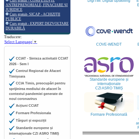
Curs gratuit - COMPETENŢE
DigiTIM: Digital upskilling
E
ANTREPRENORIALE, FINACIARE ŞI
E
JURIDICE
Curs gratuit- SICAP - ACHIZIŢII
PUBLICE
Curs gratuit - EXPERT DEZVOLTARE
DURABILĂ
Traducere:
Select Language
▼
COVE-WENDT
CCIAT - Sinteza activitatii CCIAT
2026 - Sem I
Centrul Regional de Afaceri
Timișoara
Standarde europene și
CCIA Timis, preocupări pentru
internaționale
CZI ASRO TIMIȘ
sprijinirea mediului de afaceri în
contextul pandemiei generate de
noul coronavirus
Acțiuni CCIAT
Formare Profesionala
Formare Profesională
Târguri și expoziții
an
Standarde europene și
internaționale CZI ASRO TIMIȘ