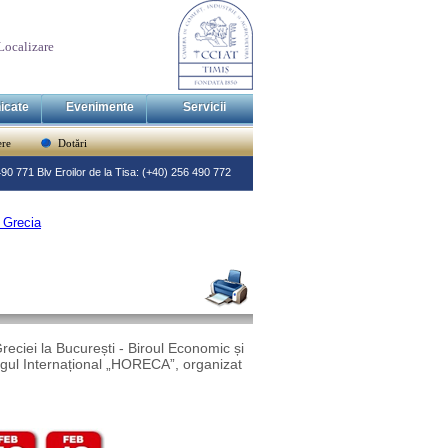
Localizare
icate
Evenimente
Servicii
re
Dotări
 490 771 Blv Eroilor de la Tisa: (+40) 256 490 772
 Grecia
reciei la București - Biroul Economic și
Târgul Internațional „HORECA”, organizat