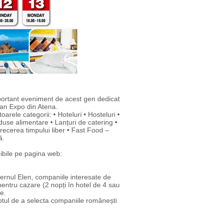
portant eveniment de acest gen dedicat
itan Expo din Atena.
rele categorii: • Hoteluri • Hosteluri •
duse alimentare • Lanțuri de catering •
recerea timpului liber • Fast Food –
ă.
nibile pe pagina web:
rnul Elen, companiile interesate de
pentru cazare (2 nopți în hotel de 4 sau
e.
tul de a selecta companiile românești