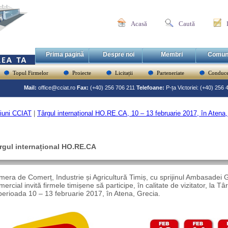
Acasă
Caută
Prima pagină
Despre noi
Membri
Comun
Topul Firmelor
Proiecte
Licitații
Parteneriate
Conduce
Mail:
office@cciat.ro
Fax:
(+40) 256 706 211
Telefoane:
P-ța Victoriei: (+40) 256
iuni CCIAT
|
Târgul internațional HO.RE.CA, 10 – 13 februarie 2017, în Atena,
rgul internațional HO.RE.CA
era de Comerț, Industrie și Agricultură Timiș, cu sprijinul Ambasadei G
ercial invită firmele timișene să participe, în calitate de vizitator, la 
perioada 10 – 13 februarie 2017, în Atena, Grecia.