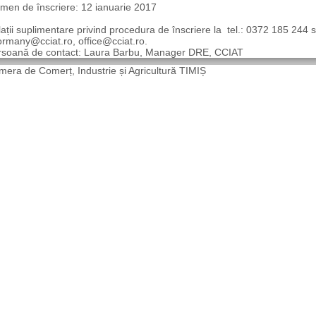
men de înscriere: 12 ianuarie 2017
ații suplimentare privind procedura de înscriere la tel.: 0372 185 244
rmany@cciat.ro, office@cciat.ro.
rsoană de contact: Laura Barbu, Manager DRE, CCIAT
era de Comerț, Industrie și Agricultură TIMIȘ