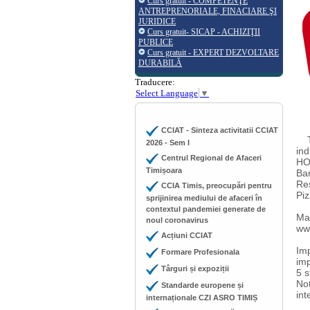
Curs gratuit - COMPETENŢE
ANTREPRENORIALE, FINACIARE ŞI
JURIDICE
Curs gratuit- SICAP - ACHIZIŢII
PUBLICE
Curs gratuit - EXPERT DEZVOLTARE
DURABILĂ
Traducere:
Select Language
▼
CCIAT - Sinteza activitatii CCIAT
Târ
2026 - Sem I
ind
Centrul Regional de Afaceri
HOR
Timișoara
Bar
Res
CCIA Timis, preocupări pentru
Piz
sprijinirea mediului de afaceri în
contextul pandemiei generate de
Mai
noul coronavirus
ww
Acțiuni CCIAT
Imp
Formare Profesionala
imp
Târguri și expoziții
5 s
Not
Standarde europene și
int
internaționale CZI ASRO TIMIȘ