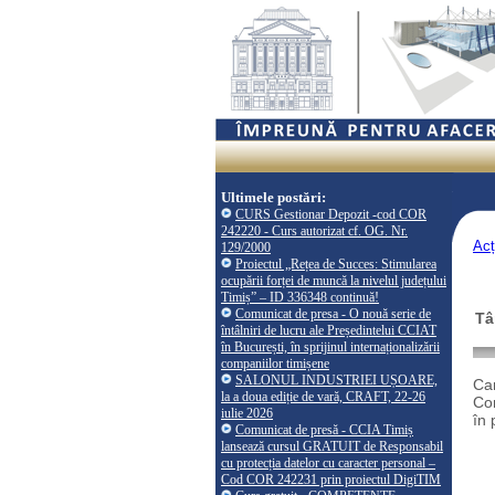
Ultimele postări:
CURS Gestionar Depozit -cod COR
242220 - Curs autorizat cf. OG. Nr.
Acț
129/2000
Proiectul „Rețea de Succes: Stimularea
ocupării forței de muncă la nivelul județului
Timiș” – ID 336348 continuă!
Comunicat de presa - O nouă serie de
Tâ
întâlniri de lucru ale Președintelui CCIAT
în București, în sprijinul internaționalizării
companiilor timișene
SALONUL INDUSTRIEI UȘOARE,
Cam
la a doua ediție de vară, CRAFT, 22-26
Com
iulie 2026
în 
Comunicat de presă - CCIA Timiș
lansează cursul GRATUIT de Responsabil
cu protecția datelor cu caracter personal –
Cod COR 242231 prin proiectul DigiTIM