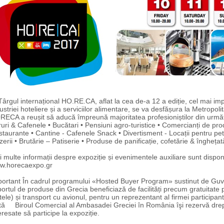
gul internațional HO.RE.CA, aflat la cea de-a 12 a ediție, cel mai im
ustriei hoteliere și a serviciilor alimentare, se va desfășura la Metropol
ECA a reușit să aducă împreună majoritatea profesioniștilor din următoa
uri & Cafenele • Bucătari • Pensiuni agro-turistice • Comercianți de pro
taurante • Cantine - Cafenele Snack • Divertisment - Locații pentru pet
zerii • Brutărie – Patiserie • Produse de panificație, cofetărie & înghețat
 multe informații despre expoziție și evenimentele auxiliare sunt dispo
w.horecaexpo.gr
ortant În cadrul programului «Hosted Buyer Program» sustinut de Guve
ortul de produse din Grecia beneficiază de facilități precum gratuitate 
tele) și transport cu avionul, pentru un reprezentant al firmei participant
ă Biroul Comercial al Ambasadei Greciei în România îşi rezervă drep
eresate să participe la expoziție.