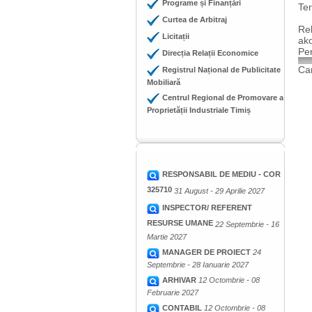
Programe și Finanțări
Ter
Curtea de Arbitraj
Rel
Licitații
ako
Pe
Direcția Relații Economice
Cam
Registrul Național de Publicitate
Mobiliară
Centrul Regional de Promovare a
Proprietății Industriale Timiș
RESPONSABIL DE MEDIU - COR
325710
31 August - 29 Aprilie 2027
INSPECTOR/ REFERENT
RESURSE UMANE
22 Septembrie - 16
Martie 2027
MANAGER DE PROIECT
24
Septembrie - 28 Ianuarie 2027
ARHIVAR
12 Octombrie - 08
Februarie 2027
CONTABIL
12 Octombrie - 08