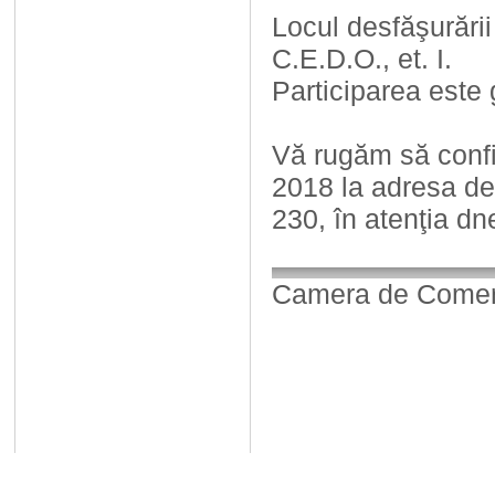
Locul desfăşurării
C.E.D.O., et. I.
Participarea este g
Vă rugăm să confir
2018 la adresa de
230, în atenţia dn
Camera de Comerț,