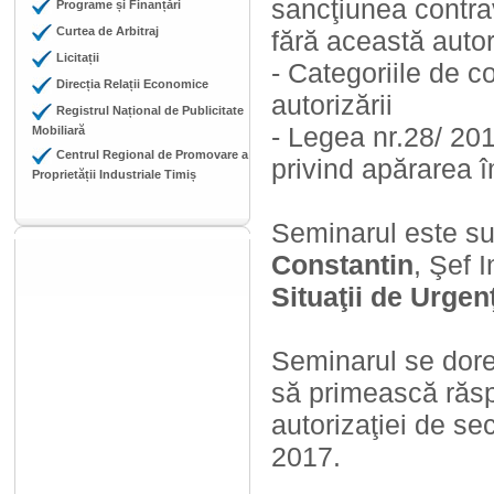
sancţiunea contra
Programe și Finanțări
Curtea de Arbitraj
fără această autor
Licitații
- Categoriile de c
Direcția Relații Economice
autorizării
Registrul Național de Publicitate
- Legea nr.28/ 20
Mobiliară
Centrul Regional de Promovare a
privind apărarea î
Proprietății Industriale Timiș
Seminarul este su
Constantin
, Şef 
Situaţii de Urgen
Seminarul se doreşt
să primească răspu
autorizaţiei de se
2017.