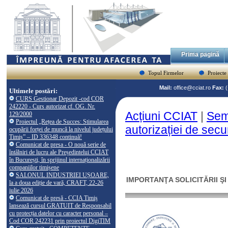
Prima pagină
Topul Firmelor
Proiecte
Mail:
office@cciat.ro
Fax:
Ultimele postări:
CURS Gestionar Depozit -cod COR
242220 - Curs autorizat cf. OG. Nr.
Acțiuni CCIAT
|
Semi
129/2000
Proiectul „Rețea de Succes: Stimularea
autorizației de secu
ocupării forței de muncă la nivelul județului
Timiș” – ID 336348 continuă!
Comunicat de presa - O nouă serie de
întâlniri de lucru ale Președintelui CCIAT
în București, în sprijinul internaționalizării
companiilor timișene
SALONUL INDUSTRIEI UȘOARE,
IMPORTANŢA SOLICITĂRII ŞI
la a doua ediție de vară, CRAFT, 22-26
iulie 2026
Comunicat de presă - CCIA Timiș
lansează cursul GRATUIT de Responsabil
cu protecția datelor cu caracter personal –
Cod COR 242231 prin proiectul DigiTIM