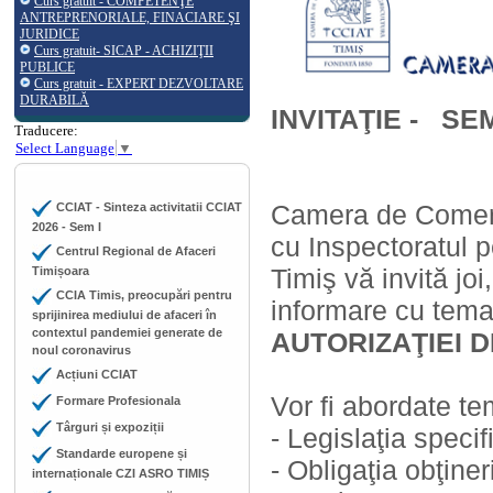
Curs gratuit - COMPETENŢE
ANTREPRENORIALE, FINACIARE ŞI
JURIDICE
Curs gratuit- SICAP - ACHIZIŢII
PUBLICE
Curs gratuit - EXPERT DEZVOLTARE
DURABILĂ
INVITAŢIE - S
Traducere:
Select Language
▼
Camera de Comerţ,
CCIAT - Sinteza activitatii CCIAT
2026 - Sem I
cu Inspectoratul p
Centrul Regional de Afaceri
Timiş vă invită jo
Timișoara
CCIA Timis, preocupări pentru
informare cu tem
sprijinirea mediului de afaceri în
contextul pandemiei generate de
AUTORIZAŢIEI D
noul coronavirus
Acțiuni CCIAT
Vor fi abordate t
Formare Profesionala
Târguri și expoziții
- Legislaţia specifi
Standarde europene și
- Obligaţia obţiner
internaționale CZI ASRO TIMIȘ