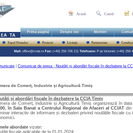
Acasă
Caută
Prima pagină
Despre noi
Membri
Comun
Topul Firmelor
Proiecte
Licitații
Parteneriate
Conduce
Mail:
office@cciat.ro
Fax:
(+40) 256 706 211
Telefoane:
P-ța Victoriei: (+40) 256
municate
|
Comunicat de presa - Noutăți și abordări fiscale în dezbatere la C
mera de Comerț, Industrie și Agricultură Timiș
utăți și abordări fiscale în dezbatere la CCIA Timiș
mera de Comerț, Industrie și Agricultură Timiș organizează în dat
.00, în Sala Banat a
Centrului Regional de Afaceri al CCIAT
din 
inar interactiv de informare și dezbateri privind noutățile fiscale cu 
onomici.
mele abordate
vizate:
tăți fiscale aplicabile de la 01.01.2024;