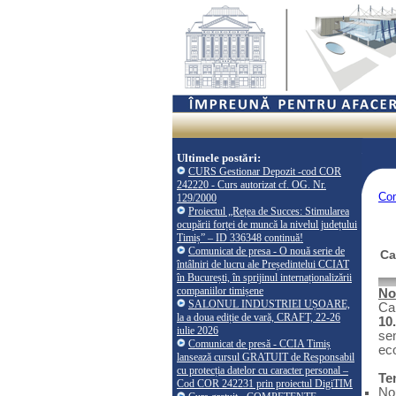
Ultimele postări:
CURS Gestionar Depozit -cod COR
242220 - Curs autorizat cf. OG. Nr.
Co
129/2000
Proiectul „Rețea de Succes: Stimularea
ocupării forței de muncă la nivelul județului
Timiș” – ID 336348 continuă!
Comunicat de presa - O nouă serie de
Ca
întâlniri de lucru ale Președintelui CCIAT
în București, în sprijinul internaționalizării
companiilor timișene
No
SALONUL INDUSTRIEI UȘOARE,
Ca
la a doua ediție de vară, CRAFT, 22-26
10
iulie 2026
sem
Comunicat de presă - CCIA Timiș
ec
lansează cursul GRATUIT de Responsabil
cu protecția datelor cu caracter personal –
Te
Cod COR 242231 prin proiectul DigiTIM
Nou