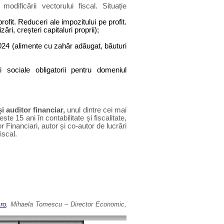
modificării vectorului fiscal. Situație
rofit. Reduceri ale impozitului pe profit.
ri, creșteri capitaluri proprii);
2024 (alimente cu zahăr adăugat, băuturi
i sociale obligatorii pentru domeniul
i auditor financiar,
unul dintre cei mai
e 15 ani în contabilitate și fiscalitate,
Financiari, autor și co-autor de lucrări
iscal.
ro
, Mihaela Tomescu – Director Economic,