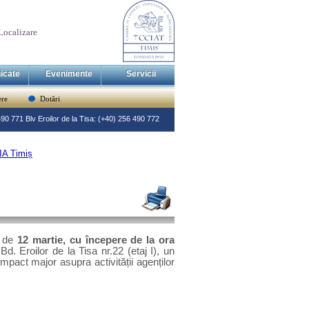
Localizare
icate
Evenimente
Servicii
re
Dotări
 490 771 Blv Eroilor de la Tisa: (+40) 256 490 772
CIA Timiș
a de
12 martie, cu începere de la ora
Bd. Eroilor de la Tisa nr.22 (etaj I),
un
impact major asupra activității agenților