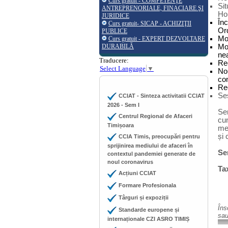
Curs gratuit - COMPETENŢE
Sit
ANTREPRENORIALE, FINACIARE ŞI
Ho
JURIDICE
Înc
Curs gratuit- SICAP - ACHIZIŢII
Ord
PUBLICE
Mod
Curs gratuit - EXPERT DEZVOLTARE
DURABILĂ
Mod
nea
Traducere:
Rec
Select Language
▼
No
con
Rec
Ses
CCIAT - Sinteza activitatii CCIAT
2026 - Sem I
Se
Centrul Regional de Afaceri
cun
Timișoara
mem
și 
CCIA Timis, preocupări pentru
sprijinirea mediului de afaceri în
Se
contextul pandemiei generate de
noul coronavirus
Ta
Acțiuni CCIAT
Formare Profesionala
Târguri și expoziții
Îns
Standarde europene și
sau
internaționale CZI ASRO TIMIȘ