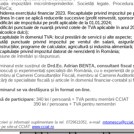
uația impozitării microîntreprinderilor. Societăți legate. Procedura 
ReCa;
hiderea exercițiului financiar 2023. Recapitulație privind impozitul pe p
inea în care se aplică reducerile succesive (profit reinvestit, sponsoriză
ificări ale impozitului pe profit aplicabile de la 01.01.2024;
ificări punctuale de nuanță privind cotele de TVA aplicabile în anul 
lcoolice dulci);
apitulație în domeniul TVA: locul prestării de servicii și alte aspecte;
utăți punctuale privind impozitul pe venitul din salarii, asigurăr
strucțiilor, programe de calculator, agricultură și industria alimentară;
apitulație privind impozitul datorat de nerezidenți în România;
iune de întrebări și răspunsuri.
minarul este susținut de
Drd.Ec.
Adrian BENȚA, consultant fiscal ș
oscuți și experimentați specialiști din România, cu o experiență de pest
bru al Camerei Consultanților Fiscali, membru al Camerei Auditorilor 
cărţi de specialitate fiscală și articole în domeniul financiar-contabil și f
minarul se va desfășura și în format on-line.
xă de participare:
340 lei / persoană + TVA pentru membrii CCIAT
390 lei / persoana + TVA pentru nemembri
crieri și informații suplimentare la tel. 0729611051, e-mail:
mtomescu@cciat.
 pe site-ul CCIAT:
www.cciat.ro
.