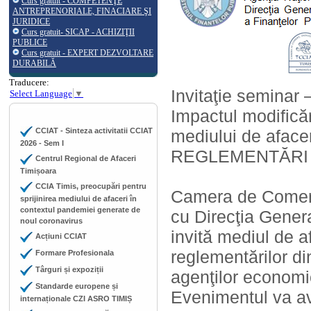
Curs gratuit - COMPETENŢE
ANTREPRENORIALE, FINACIARE ŞI
JURIDICE
Curs gratuit- SICAP - ACHIZIŢII
PUBLICE
Curs gratuit - EXPERT DEZVOLTARE
DURABILĂ
Traducere:
Invitaţie seminar 
Select Language
▼
Impactul modificăr
CCIAT - Sinteza activitatii CCIAT
mediului de afacer
2026 - Sem I
REGLEMENTĂRI 
Centrul Regional de Afaceri
Timișoara
CCIA Timis, preocupări pentru
Camera de Comerţ, 
sprijinirea mediului de afaceri în
contextul pandemiei generate de
cu Direcţia Gener
noul coronavirus
invită mediul de a
Acțiuni CCIAT
reglementărilor di
Formare Profesionala
Târguri și expoziții
agenţilor economi
Standarde europene și
Evenimentul va av
internaționale CZI ASRO TIMIȘ