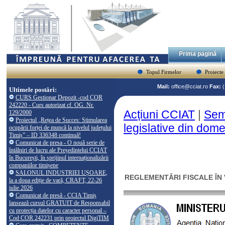
Prima pagină
Topul Firmelor
Proiecte
Mail:
office@cciat.ro
Fax:
Ultimele postări:
CURS Gestionar Depozit -cod COR
242220 - Curs autorizat cf. OG. Nr.
Acțiuni CCIAT
|
Semi
129/2000
Proiectul „Rețea de Succes: Stimularea
legislative din dome
ocupării forței de muncă la nivelul județului
Timiș” – ID 336348 continuă!
Comunicat de presa - O nouă serie de
întâlniri de lucru ale Președintelui CCIAT
în București, în sprijinul internaționalizării
companiilor timișene
SALONUL INDUSTRIEI UȘOARE,
REGLEMENTĂRI FISCALE ÎN
la a doua ediție de vară, CRAFT, 22-26
iulie 2026
Comunicat de presă - CCIA Timiș
lansează cursul GRATUIT de Responsabil
cu protecția datelor cu caracter personal –
Cod COR 242231 prin proiectul DigiTIM