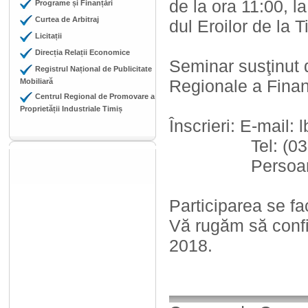
de la ora 11:00, l
Programe și Finanțări
Curtea de Arbitraj
dul Eroilor de la T
Licitații
Direcția Relații Economice
Seminar susţinut d
Registrul Național de Publicitate
Regionale a Finan
Mobiliară
Centrul Regional de Promovare a
Proprietății Industriale Timiș
Înscrieri: E-mail:
Tel: (0372) 1
Persoana de 
Participarea se fa
Vă rugăm să confi
2018.