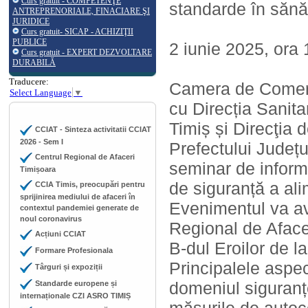
Curs gratuit - COMPETENŢE
standarde în sănăt
ANTREPRENORIALE, FINACIARE ŞI
JURIDICE
Curs gratuit- SICAP - ACHIZIŢII
PUBLICE
2 iunie 2025, ora
Curs gratuit - EXPERT DEZVOLTARE
DURABILĂ
Traducere:
Camera de Comerţ, 
Select Language
▼
cu Direcția Sanita
Timiș și Direcţia 
CCIAT - Sinteza activitatii CCIAT
2026 - Sem I
Prefectului Județu
Centrul Regional de Afaceri
seminar de informa
Timișoara
de siguranță a ali
CCIA Timis, preocupări pentru
sprijinirea mediului de afaceri în
Evenimentul va av
contextul pandemiei generate de
noul coronavirus
Regional de Aface
Acțiuni CCIAT
B-dul Eroilor de la
Formare Profesionala
Principalele aspec
Târguri și expoziții
domeniul siguranțe
Standarde europene și
internaționale CZI ASRO TIMIȘ