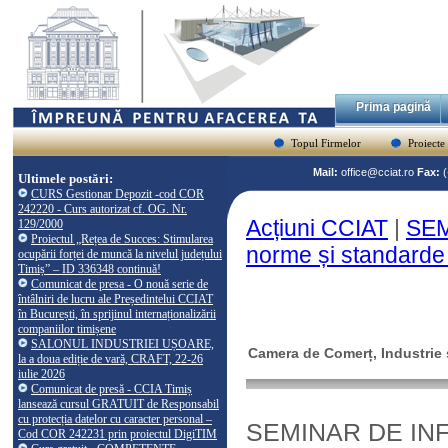
Prima pagină
Topul Firmelor
Proiecte
Mail:
office@cciat.ro
Fax:
Ultimele postări:
CURS Gestionar Depozit -cod COR
242220 - Curs autorizat cf. OG. Nr.
Acțiuni CCIAT
|
SEM
129/2000
Proiectul „Rețea de Succes: Stimularea
norme și standarde 
ocupării forței de muncă la nivelul județului
Timiș” – ID 336348 continuă!
Comunicat de presa - O nouă serie de
întâlniri de lucru ale Președintelui CCIAT
în București, în sprijinul internaționalizării
companiilor timișene
SALONUL INDUSTRIEI UȘOARE,
Camera de Comerț, Industrie ș
la a doua ediție de vară, CRAFT, 22-26
iulie 2026
Comunicat de presă - CCIA Timiș
lansează cursul GRATUIT de Responsabil
cu protecția datelor cu caracter personal –
SEMINAR DE INFOR
Cod COR 242231 prin proiectul DigiTIM