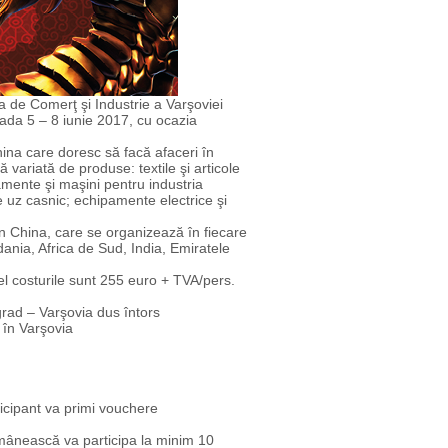
a de Comerţ şi Industrie a Varşoviei
oada 5 – 8 iunie 2017, cu ocazia
hina care doresc să facă afaceri în
variată de produse: textile şi articole
amente şi maşini pentru industria
e uz casnic; echipamente electrice şi
 China, care se organizează în fiecare
rdania, Africa de Sud, India, Emiratele
el costurile sunt 255 euro + TVA/pers.
rad – Varşovia dus întors
 în Varşovia
cipant va primi vouchere
mânească va participa la minim 10