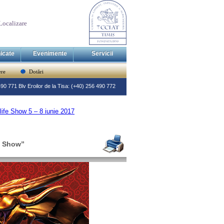
Localizare
icate
Evenimente
Servicii
re
Dotări
 490 771 Blv Eroilor de la Tisa: (+40) 256 490 772
ife Show 5 – 8 iunie 2017
e Show”