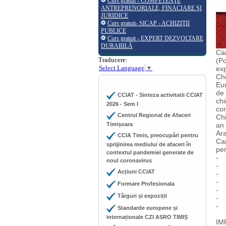
Curs gratuit - COMPETENŢE
ANTREPRENORIALE, FINACIARE ŞI
JURIDICE
Curs gratuit- SICAP - ACHIZIŢII
PUBLICE
Curs gratuit - EXPERT DEZVOLTARE
DURABILĂ
Cam
Traducere:
(Po
Select Language
▼
exp
Chi
Eur
de 
CCIAT - Sinteza activitatii CCIAT
chi
2026 - Sem I
cor
Centrul Regional de Afaceri
Chi
Timișoara
an 
Ara
CCIA Timis, preocupări pentru
Cam
sprijinirea mediului de afaceri în
pen
contextul pandemiei generate de
- t
noul coronavirus
- 3
Acțiuni CCIAT
- t
- V
Formare Profesionala
- S
Târguri și expoziții
- 
- D
Standarde europene și
internaționale CZI ASRO TIMIȘ
IMP