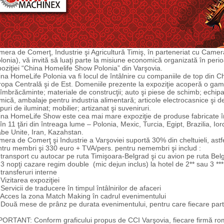
era de Comerţ, Industrie şi Agricultură Timiş, în parteneriat cu Camer
lonia), vă invită să luaţi parte la misiune economică organizată în peri
oziţiei “China Homelife Show Polonia” din Varşovia.
na HomeLife Polonia va fi locul de întâlnire cu companiile de top din C
opa Centrală şi de Est. Domeniile prezente la expoziţie acoperă o gamă 
îmbrăcăminte; materiale de construcţii; auto şi piese de schimb; echip
mică, ambalaje pentru industria alimentară; articole electrocasnice şi d
puri de iluminat; mobilier; artizanat şi suveniruri.
na HomeLife Show este cea mai mare expoziţie de produse fabricate în
în 11 ţări din întreaga lume – Polonia, Mexic, Turcia, Egipt, Brazilia, Io
be Unite, Iran, Kazahstan.
era de Comerţ şi Industrie a Varşoviei suportă 30% din cheltuieli, astf
tru membri şi 330 euro + TVA/pers. pentru nemembri şi includ :
ransport cu autocar pe ruta Timişoara-Belgrad şi cu avion pe ruta Belg
 nopţi cazare regim double (mic dejun inclus) la hotel de 2** sau 3 ***
ransferuri interne
izitarea expoziţiei
ervicii de traducere în timpul întâlnirilor de afaceri
Acces la zona Match Making în cadrul evenimentului
ouă mese de prânz pe durata evenimentului, pentru care fiecare parti
ORTANT: Conform graficului propus de CCI Varşovia, fiecare firmă ro