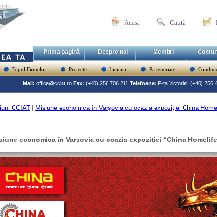
Acasă
Caută
Prima pagină
Despre noi
Membri
Comun
Topul Firmelor
Proiecte
Licitații
Parteneriate
Conduce
Mail:
office@cciat.ro
Fax:
(+40) 256 706 211
Telefoane:
P-ța Victoriei: (+40) 256
iuni CCIAT
|
Misiune economica în Varşovia cu ocazia expoziţiei China Homel
siune economica în Varşovia cu ocazia expoziţiei “China Homelif