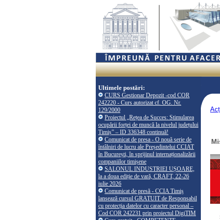
Ultimele postări:
CURS Gestionar Depozit -cod COR
242220 - Curs autorizat cf. OG. Nr.
Acț
129/2000
Proiectul „Rețea de Succes: Stimularea
ocupării forței de muncă la nivelul județului
Timiș” – ID 336348 continuă!
Comunicat de presa - O nouă serie de
Mi
întâlniri de lucru ale Președintelui CCIAT
în București, în sprijinul internaționalizării
companiilor timișene
SALONUL INDUSTRIEI UȘOARE,
la a doua ediție de vară, CRAFT, 22-26
iulie 2026
Comunicat de presă - CCIA Timiș
lansează cursul GRATUIT de Responsabil
cu protecția datelor cu caracter personal –
Cod COR 242231 prin proiectul DigiTIM